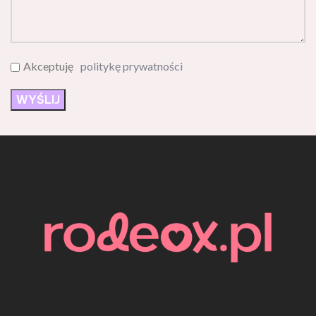
Akceptuję
politykę prywatności