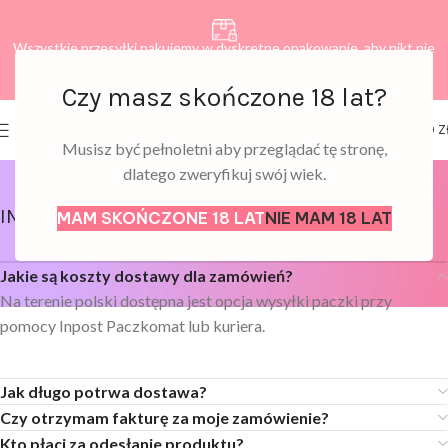
Wszystkie przesyłki pakujemy w dyskretne opakowanie, aby nikt nie
dowiedział się, co zamawiasz.
Czy masz skończone 18 lat?
0
FAQ
MENU
0,00
Z
Musisz być pełnoletni aby przeglądać tę stronę,
dlatego zweryfikuj swój wiek.
Home
FAQ
INFORMACJE O ZAKUPACH
MAM SKOŃCZONE 18 LAT
NIE MAM 18 LAT
Jakie są koszty dostawy dla zamówień?
Na terenie polski dostępna jest opcja wysyłki paczki przy
pomocy Inpost Paczkomat lub kuriera.
Jak długo potrwa dostawa?
Czy otrzymam fakturę za moje zamówienie?
Kto płaci za odesłanie produktu?