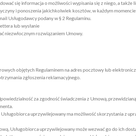
ć się informacja o możliwości wypisania się z niego, a także lin
yczyny i ponoszenia jakichkolwiek kosztów, w każdym momencie, 
mail Usługodawcy podany w § 2 Regulaminu.
ettera lub wysłanie
wać niezwłocznym rozwiązaniem Umowy.
yfrowych objętych Regulaminem na adres pocztowy lub elektronic
 otrzymania zgłoszenia reklamacyjnego.
owiedzialność za zgodność świadczenia z Umową, przewidzianą
menta.
 Usługobiorca uprzywilejowany ma możliwość skorzystania z upr
mową, Usługobiorca uprzywilejowany może wezwać go do ich dosta