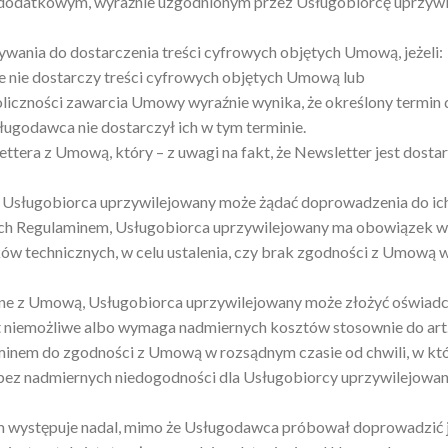
 dodatkowym, wyraźnie uzgodnionym przez Usługobiorcę uprzywi
ania do dostarczenia treści cyfrowych objętych Umową, jeżeli:
e nie dostarczy treści cyfrowych objętych Umową lub
oliczności zawarcia Umowy wyraźnie wynika, że określony termin
ługodawca nie dostarczył ich w tym terminie.
ra z Umową, który – z uwagi na fakt, że Newsletter jest dostarc
ą, Usługobiorca uprzywilejowany może żądać doprowadzenia do i
ych Regulaminem, Usługobiorca uprzywilejowany ma obowiązek 
odków technicznych, w celu ustalenia, czy brak zgodności z Umową
dne z Umową, Usługobiorca uprzywilejowany może złożyć oświadc
 niemożliwe albo wymaga nadmiernych kosztów stosownie do art.
minem do zgodności z Umową w rozsądnym czasie od chwili, w k
ez nadmiernych niedogodności dla Usługobiorcy uprzywilejowaneg
m występuje nadal, mimo że Usługodawca próbował doprowadzić 