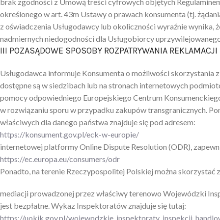
brak zgodności z Umową treści cyfrowych objętych Regulaminem j
określonego w art. 43m Ustawy o prawach konsumenta (tj. żądan
z oświadczenia Usługodawcy lub okoliczności wyraźnie wynika, 
nadmiernych niedogodności dla Usługobiorcy uprzywilejowanego
III POZASĄDOWE SPOSOBY ROZPATRYWANIA REKLAMACJI
Usługodawca informuje Konsumenta o możliwości skorzystania z
dostępne są w siedzibach lub na stronach internetowych podmi
pomocy odpowiedniego Europejskiego Centrum Konsumenckiego z 
w rozwiązaniu sporu w przypadku zakupów transgranicznych. Po
właściwych dla danego państwa znajduje się pod adresem:
https://konsument.gov.pl/eck-w-europie/
internetowej platformy Online Dispute Resolution (ODR), zapewn
https://ec.europa.eu/consumers/odr
Ponadto, na terenie Rzeczypospolitej Polskiej można skorzystać 
mediacji prowadzonej przez właściwy terenowo Wojewódzki Inspe
jest bezpłatne. Wykaz Inspektoratów znajduje się tutaj:
https://uokik.gov.pl/wojewodzkie_inspektoraty_inspekcji_handlo