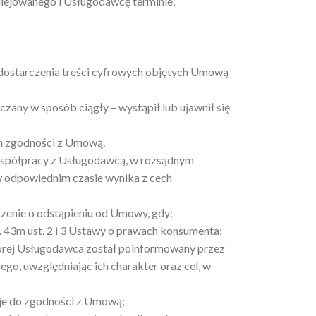
lejowanego i Usługodawcę terminie,
 dostarczenia treści cyfrowych objętych Umową
zany w sposób ciągły – wystąpił lub ujawnił się
ch zgodności z Umową.
współpracy z Usługodawcą, w rozsądnym
 w odpowiednim czasie wynika z cech
zenie o odstąpieniu od Umowy, gdy:
 43m ust. 2 i 3 Ustawy o prawach konsumenta;
tórej Usługodawca został poinformowany przez
o, uwzględniając ich charakter oraz cel, w
je do zgodności z Umową;