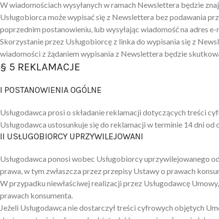
W wiadomościach wysyłanych w ramach Newslettera będzie znajdowa
Usługobiorca może wypisać się z Newslettera bez podawania prz
poprzednim postanowieniu, lub wysyłając wiadomość na adres e-
Skorzystanie przez Usługobiorcę z linka do wypisania się z Newsl
wiadomości z żądaniem wypisania z Newslettera będzie skutko
§ 5 REKLAMACJE
I POSTANOWIENIA OGÓLNE
Usługodawca prosi o składanie reklamacji dotyczących treści c
Usługodawca ustosunkuje się do reklamacji w terminie 14 dni od
II USŁUGOBIORCY UPRZYWILEJOWANI
Usługodawca ponosi wobec Usługobiorcy uprzywilejowanego odp
prawa, w tym zwłaszcza przez przepisy Ustawy o prawach konsu
W przypadku niewłaściwej realizacji przez Usługodawcę Umowy,
prawach konsumenta.
Jeżeli Usługodawca nie dostarczył treści cyfrowych objętych U