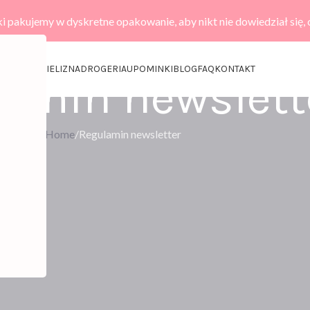
i pakujemy w dyskretne opakowanie, aby nikt nie dowiedział się,
KCESORIA
BIELIZNA
DROGERIA
UPOMINKI
BLOG
FAQ
KONTAKT
amin newslett
Home
Regulamin newsletter