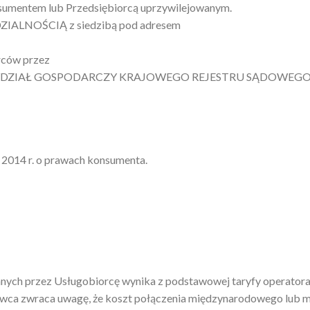
nsumentem lub Przedsiębiorcą uprzywilejowanym.
ALNOŚCIĄ z siedzibą pod adresem
rców przez
WYDZIAŁ GOSPODARCZY KRAJOWEGO REJESTRU SĄDOWEGO
 2014 r. o prawach konsumenta.
anych przez Usługobiorcę wynika z podstawowej taryfy operator
dawca zwraca uwagę, że koszt połączenia międzynarodowego lub 