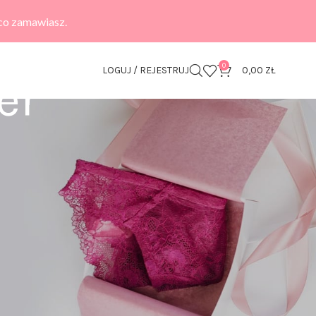
 co zamawiasz.
0
LOGUJ / REJESTRUJ
0,00
ZŁ
er