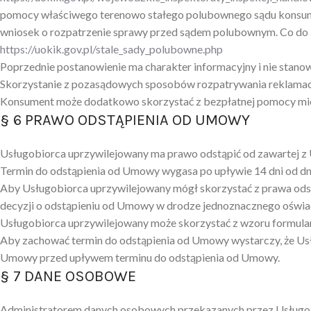
pomocy właściwego terenowo stałego polubownego sądu konsumen
wniosek o rozpatrzenie sprawy przed sądem polubownym. Co do 
https://uokik.gov.pl/stale_sady_polubowne.php
Poprzednie postanowienie ma charakter informacyjny i nie sta
Skorzystanie z pozasądowych sposobów rozpatrywania reklamacj
Konsument może dodatkowo skorzystać z bezpłatnej pomocy mi
§ 6 PRAWO ODSTĄPIENIA OD UMOWY
Usługobiorca uprzywilejowany ma prawo odstąpić od zawartej z 
Termin do odstąpienia od Umowy wygasa po upływie 14 dni od dn
Aby Usługobiorca uprzywilejowany mógł skorzystać z prawa ods
decyzji o odstąpieniu od Umowy w drodze jednoznacznego oświad
Usługobiorca uprzywilejowany może skorzystać z wzoru formula
Aby zachować termin do odstąpienia od Umowy wystarczy, że Us
Umowy przed upływem terminu do odstąpienia od Umowy.
§ 7 DANE OSOBOWE
Administratorem danych osobowych przekazanych przez Usługob