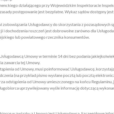
ckiego działającego przy Wojewódzkim Inspektoracie Inspekcji
zasady postępowanie jest bezpłatne. Wykaz sądów dostępny jest
nowi zobowiązania Usługodawcy do skorzystania z pozasądowych
i i dochodzenia roszczeń jest dobrowolne zarówno dla Usługoda
ejskiego lub powiatowego rzecznika konsumentów.
Usługodawcą Umowy w terminie 14 dni bez podania jakiejkolwiek
ia zawarcia tej Umowy.
tąpienia od Umowy, musi poinformować Usługodawcę, korzystając
czenia (na przykład pismo wysłane pocztą lub pocztą elektronic
rza odstąpienia od Umowy umieszczonego na końcu Regulaminu, j
ługobiorca uprzywilejowany wyśle informację dotyczącą wykonan
iorcę w związku z Umową jest Usługodawca. Szczegółowe infor