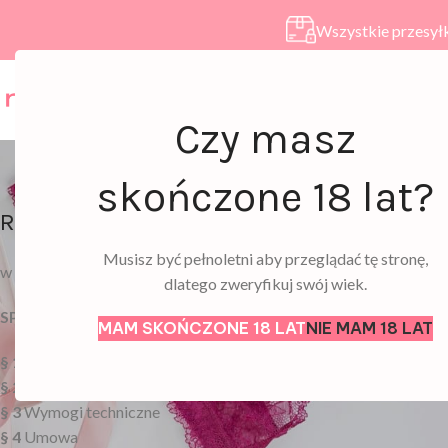
Wszystkie przesyłk
HOME
SKLEP
A
Regul
Czy masz
skończone 18 lat?
Regulamin Newslettera
Musisz być pełnoletni aby przeglądać tę stronę,
w sklepie Rodeox
dlatego zweryfikuj swój wiek.
SPIS TREŚCI
MAM SKOŃCZONE 18 LAT
NIE MAM 18 LAT
§ 1
Definicje
§ 2
Kontakt z Usługodawcą
§ 3
Wymogi techniczne
§ 4
Umowa