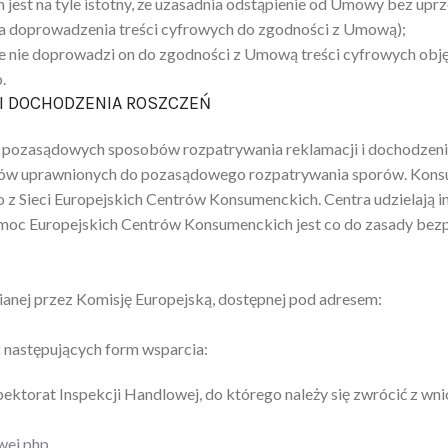
est na tyle istotny, że uzasadnia odstąpienie od Umowy bez upr
ia doprowadzenia treści cyfrowych do zgodności z Umową);
że nie doprowadzi on do zgodności z Umową treści cyfrowych ob
.
 I DOCHODZENIA ROSZCZEŃ
 pozasądowych sposobów rozpatrywania reklamacji i dochodzenia
otów uprawnionych do pozasądowego rozpatrywania sporów. Konsu
Sieci Europejskich Centrów Konsumenckich. Centra udzielają i
moc Europejskich Centrów Konsumenckich jest co do zasady bez
ianej przez Komisję Europejską, dostępnej pod adresem:
z następujących form wsparcia:
ktorat Inspekcji Handlowej, do którego należy się zwrócić z wn
wej.php