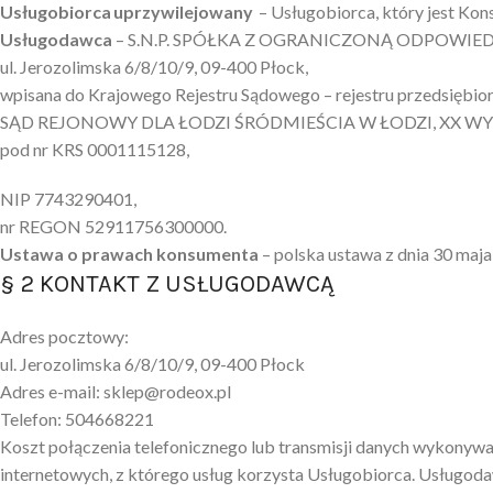
Usługobiorca uprzywilejowany
– Usługobiorca, który jest Ko
Usługodawca
– S.N.P. SPÓŁKA Z OGRANICZONĄ ODPOWIEDZI
ul. Jerozolimska 6/8/10/9, 09-400 Płock,
wpisana do Krajowego Rejestru Sądowego – rejestru przedsiębio
SĄD REJONOWY DLA ŁODZI ŚRÓDMIEŚCIA W ŁODZI, XX 
pod nr KRS 0001115128,
NIP 7743290401,
nr REGON 52911756300000.
Ustawa o prawach konsumenta
– polska ustawa z dnia 30 maja
§ 2 KONTAKT Z USŁUGODAWCĄ
Adres pocztowy:
ul. Jerozolimska 6/8/10/9, 09-400 Płock
Adres e-mail: sklep@rodeox.pl
Telefon: 504668221
Koszt połączenia telefonicznego lub transmisji danych wykonyw
internetowych, z którego usług korzysta Usługobiorca. Usługo