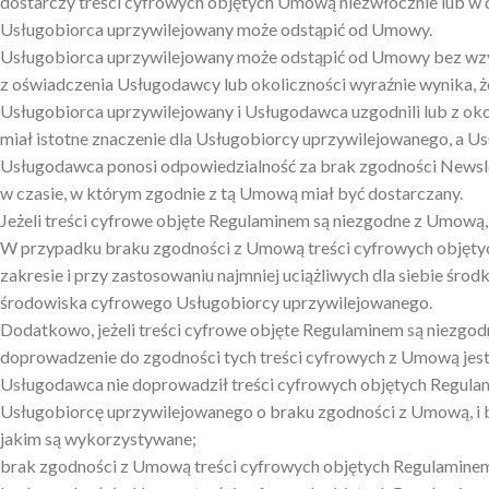
dostarczy treści cyfrowych objętych Umową niezwłocznie lub w
Usługobiorca uprzywilejowany może odstąpić od Umowy.
Usługobiorca uprzywilejowany może odstąpić od Umowy bez wzyw
z oświadczenia Usługodawcy lub okoliczności wyraźnie wynika, ż
Usługobiorca uprzywilejowany i Usługodawca uzgodnili lub z ok
miał istotne znaczenie dla Usługobiorcy uprzywilejowanego, a Us
Usługodawca ponosi odpowiedzialność za brak zgodności Newslette
w czasie, w którym zgodnie z tą Umową miał być dostarczany.
Jeżeli treści cyfrowe objęte Regulaminem są niezgodne z Umow
W przypadku braku zgodności z Umową treści cyfrowych objęt
zakresie i przy zastosowaniu najmniej uciążliwych dla siebie śr
środowiska cyfrowego Usługobiorcy uprzywilejowanego.
Dodatkowo, jeżeli treści cyfrowe objęte Regulaminem są niezgo
doprowadzenie do zgodności tych treści cyfrowych z Umową jest
Usługodawca nie doprowadził treści cyfrowych objętych Regula
Usługobiorcę uprzywilejowanego o braku zgodności z Umową, i b
jakim są wykorzystywane;
brak zgodności z Umową treści cyfrowych objętych Regulamine