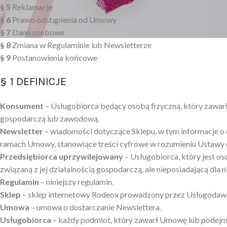
§ 5
Reklamacje
§ 6
Prawo odstąpienia od Umowy
§ 7
Dane osobowe
§ 8
Zmiana w Regulaminie lub Newsletterze
§ 9
Postanowienia końcowe
§ 1 DEFINICJE
Konsument
– Usługobiorca będący osobą fizyczną, który zawarł
gospodarczą lub zawodową.
Newsletter
– wiadomości dotyczące Sklepu, w tym informacje o
ramach Umowy, stanowiące treści cyfrowe w rozumieniu Ustawy
Przedsiębiorca uprzywilejowany
– Usługobiorca, który jest o
związaną z jej działalnością gospodarczą, ale nieposiadającą dla
Regulamin
– niniejszy regulamin.
Sklep
– sklep internetowy Rodeox prowadzony przez Usługoda
Umowa
– umowa o dostarczanie Newslettera.
Usługobiorca
– każdy podmiot, który zawarł Umowę lub podejmuj