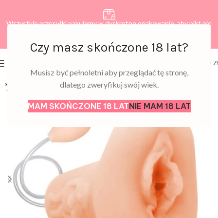
Wszystkie przesyłki pakujemy w dyskretne opakowanie, aby nikt nie
dowiedział się, co zamawiasz.
Czy masz skończone 18 lat?
0
MENU
0,00
Z
Musisz być pełnoletni aby przeglądać tę stronę,
dlatego zweryfikuj swój wiek.
SOLD
OUT
MAM SKOŃCZONE 18 LAT
NIE MAM 18 LAT