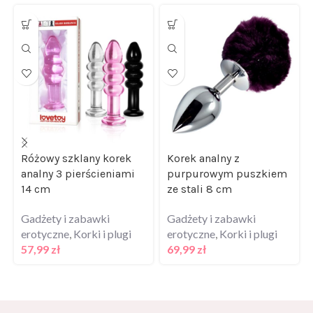
Różowy szklany korek
Korek analny z
analny 3 pierścieniami
purpurowym puszkiem
14 cm
ze stali 8 cm
Gadżety i zabawki
Gadżety i zabawki
erotyczne
,
Korki i plugi
erotyczne
,
Korki i plugi
57,99
zł
69,99
zł