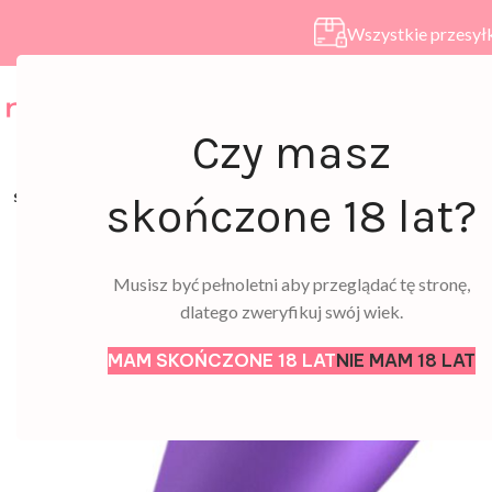
Wszystkie przesyłk
HOME
SKLEP
A
Czy masz
SOLD
skończone 18 lat?
OUT
Musisz być pełnoletni aby przeglądać tę stronę,
dlatego zweryfikuj swój wiek.
MAM SKOŃCZONE 18 LAT
NIE MAM 18 LAT