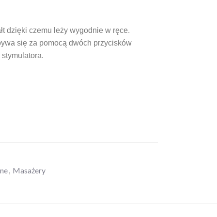
łt dzięki czemu leży wygodnie w ręce.
bywa się za pomocą dwóch przycisków
stymulatora.
zne
,
Masażery