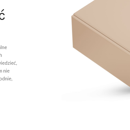
ć
lne
h
wiedzieć,
m nie
odnie,