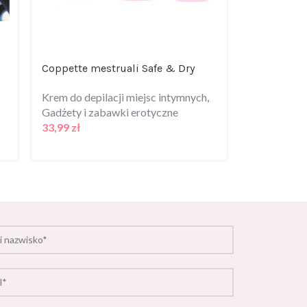
Coppette mestruali Safe & Dry
Spray dla k
intymnym 
Krem do depilacji miejsc intymnych
,
Gadżety i zabawki erotyczne
Krem do dep
33,99
zł
Gadżety i z
27,99
zł