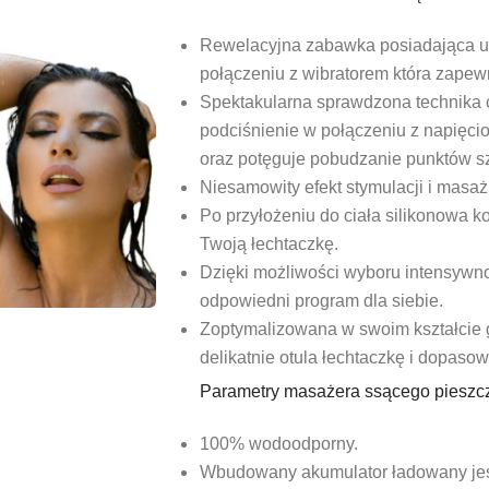
Rewelacyjna zabawka posiadająca un
połączeniu z wibratorem która zape
Spektakularna sprawdzona technika c
podciśnienie w połączeniu z napięc
oraz potęguje pobudzanie punktów s
Niesamowity efekt stymulacji i mas
Po przyłożeniu do ciała silikonowa 
Twoją łechtaczkę.
Dzięki możliwości wyboru intensywnoś
odpowiedni program dla siebie.
Zoptymalizowana w swoim kształcie gł
delikatnie otula łechtaczkę i dopasowu
Parametry masażera ssącego pieszcz
100% wodoodporny.
Wbudowany akumulator ładowany je