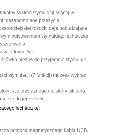
ikalny system stymulacji ssącej w
wni niezapomniane przeżycia
zarodziejskiej różdżki daje pobudzające
iowym pulsowaniem stymulując łechtaczkę
zczytowania!
ażu w jednym 2w1
końcówka niezwykle przyjemnie stymuluje
ci stymulacji (7 funkcji) możesz wybrać
owica z przyjaznego dla skóry silikonu,
je się do jej kształtu.
ącego łechtaczkę:
st za pomocą magnetycznego kabla USB.