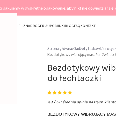
i pakujemy w dyskretne opakowanie, aby nikt nie dowiedział się,
KCESORIA
BIELIZNA
DROGERIA
UPOMINKI
BLOG
FAQ
KONTAKT
Strona główna
Gadżety i zabawki erotyc
Bezdotykowy wibrujący masażer 2w1 do ł
Bezdotykowy wib
do łechtaczki
4,9 / 5.0 średnia opinia naszych klient
BEZDOTYKOWY WIBRUJĄCY MASA