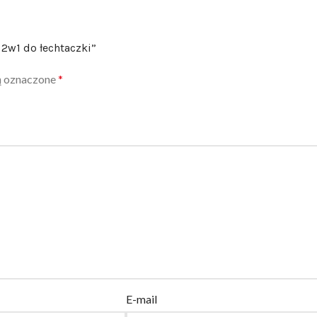
2w1 do łechtaczki”
ą oznaczone
*
E-mail