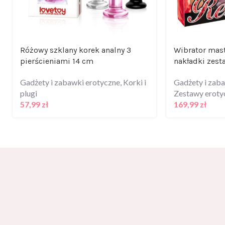
Różowy szklany korek analny 3
Wibrator mast
pierścieniami 14 cm
nakładki zest
Gadżety i zabawki erotyczne
,
Korki i
Gadżety i zab
plugi
Zestawy eroty
57,99
zł
169,99
zł