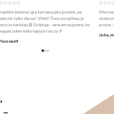
Po prostu WOW! Szlafrok to sztos – lekki, chłodny, a
Kupiłam 
wygląda jak z luksusowego butiku. Noszę
świetny 
codziennie po kąpieli z mężem.
śmiechu,
moment
@karolina_dream
Monia
,
 –