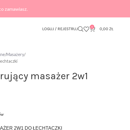
 co zamawiasz.
0
LOGUJ / REJESTRUJ
0,00
ZŁ
zne
Masażery
echtaczki
rujący masażer 2w1
ów
ŻER 2W1 DO ŁECHTACZKI