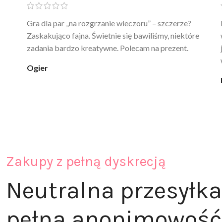
Ten żel intymny to był strzał w 10 – nie tylko
poprawia komfort, ale też daje przyjemne uczucie
ciepła. Nie uczula, bez zapachu. Kupuję już 3 raz i na
pewno nie raz kupie
klaudia_xx
Zakupy z pełną dyskrecją
Neutralna przesyłka
pełna anonimowość