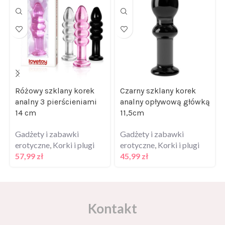
Różowy szklany korek
Czarny szklany korek
analny 3 pierścieniami
analny opływową główką
14 cm
11,5cm
Gadżety i zabawki
Gadżety i zabawki
erotyczne
,
Korki i plugi
erotyczne
,
Korki i plugi
57,99
zł
45,99
zł
Kontakt
Masz pytania