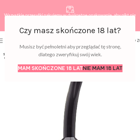
Wszystkie przesyłki pakujemy w dyskretne opakowanie, aby nikt nie
dowiedział się, co zamawiasz.
Czy masz skończone 18 lat?
0
MENU
0,00
Z
Musisz być pełnoletni aby przeglądać tę stronę,
dlatego zweryfikuj swój wiek.
SOLD
OUT
MAM SKOŃCZONE 18 LAT
NIE MAM 18 LAT