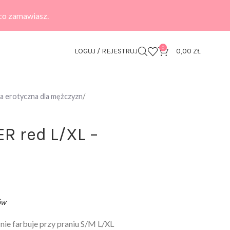
 co zamawiasz.
0
LOGUJ / REJESTRUJ
0,00
ZŁ
zna erotyczna dla mężczyzn
R red L/XL –
ów
 nie farbuje przy praniu S/M L/XL