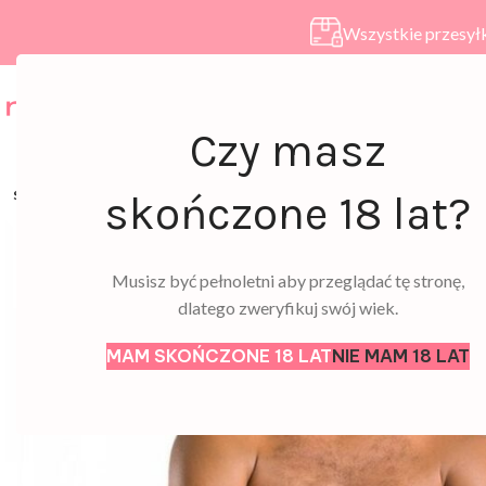
Wszystkie przesyłk
HOME
SKLEP
A
Czy masz
SOLD
skończone 18 lat?
OUT
Musisz być pełnoletni aby przeglądać tę stronę,
dlatego zweryfikuj swój wiek.
MAM SKOŃCZONE 18 LAT
NIE MAM 18 LAT