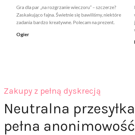
Ten żel intymny to był strzał w 10 – nie tylko
poprawia komfort, ale też daje przyjemne uczucie
ciepła. Nie uczula, bez zapachu. Kupuję już 3 raz i na
pewno nie raz kupie
klaudia_xx
Zakupy z pełną dyskrecją
Neutralna przesyłka
pełna anonimowość