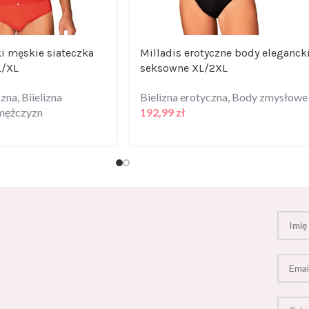
i męskie siateczka
Milladis erotyczne body eleganck
L/XL
seksowne XL/2XL
czna
,
Biielizna
Bielizna erotyczna
,
Body zmysłowe
 mężczyzn
192,99
zł