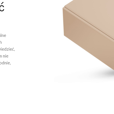
ć
lne
h
wiedzieć,
m nie
odnie,