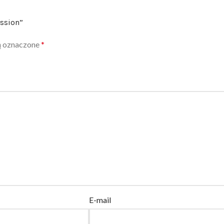
ssion”
ą oznaczone
*
E-mail