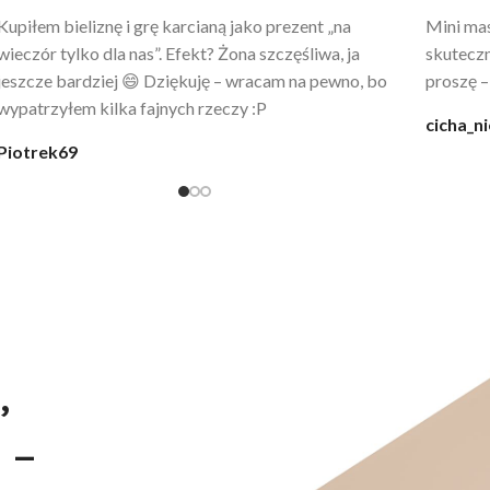
Po prostu WOW! Szlafrok to sztos – lekki, chłodny, a
Kupiłam 
wygląda jak z luksusowego butiku. Noszę
świetny 
codziennie po kąpieli z mężem.
śmiechu,
moment
@karolina_dream
Monia
,
 –