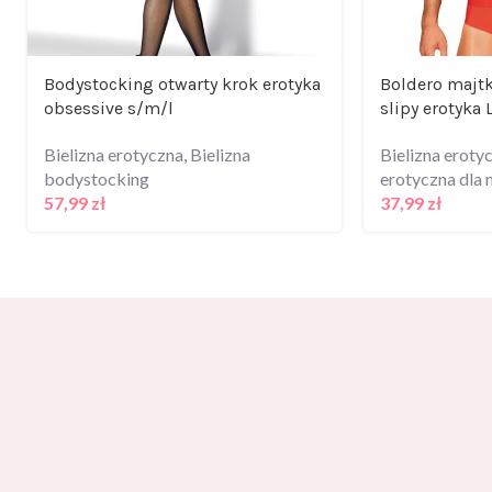
Bodystocking otwarty krok erotyka
Boldero majtk
obsessive s/m/l
slipy erotyka 
Bielizna erotyczna
,
Bielizna
Bielizna eroty
bodystocking
erotyczna dla
57,99
zł
37,99
zł