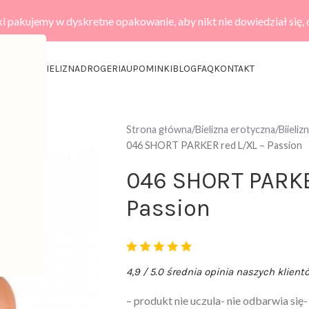
i pakujemy w dyskretne opakowanie, aby nikt nie dowiedział się,
KCESORIA
BIELIZNA
DROGERIA
UPOMINKI
BLOG
FAQ
KONTAKT
Strona główna
Bielizna erotyczna
Biieli
046 SHORT PARKER red L/XL – Passion
046 SHORT PARKE
Passion
4,9 / 5.0 średnia opinia naszych klient
– produkt nie uczula- nie odbarwia się-