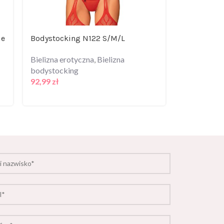
ie
Bodystocking N122 S/M/L
Bielizna-B
Bielizna erotyczna
,
Bielizna
Bielizna er
bodystocking
bodystocki
92,99
zł
97,99
zł