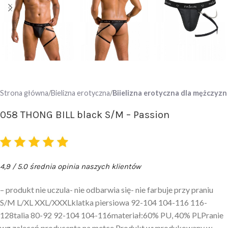
Strona główna
Bielizna erotyczna
Biielizna erotyczna dla mężczyzn
058 THONG BILL black S/M – Passion
4,9 / 5.0 średnia opinia naszych klientów
– produkt nie uczula- nie odbarwia się- nie farbuje przy praniu
S/M L/XL XXL/XXXLklatka piersiowa 92-104 104-116 116-
128talia 80-92 92-104 104-116materiał:60% PU, 40% PLPranie
wg zaleceń producenta na metce.Produkt wyprodukowany w