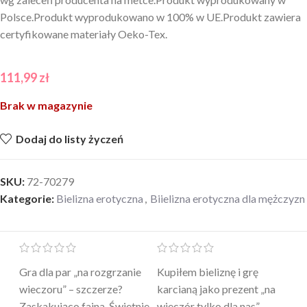
Polsce.Produkt wyprodukowano w 100% w UE.Produkt zawiera
certyfikowane materiały Oeko-Tex.
111,99
zł
Brak w magazynie
Dodaj do listy życzeń
SKU:
72-70279
Kategorie:
Bielizna erotyczna
,
Biielizna erotyczna dla mężczyzn
Mini masażer jest…
Ten żel intymny to był
Po
a
genialny. Cichy, poręczny,
strzał w 10 – nie tylko
to
skuteczny. Myślałam, że to
poprawia komfort, ale też
wy