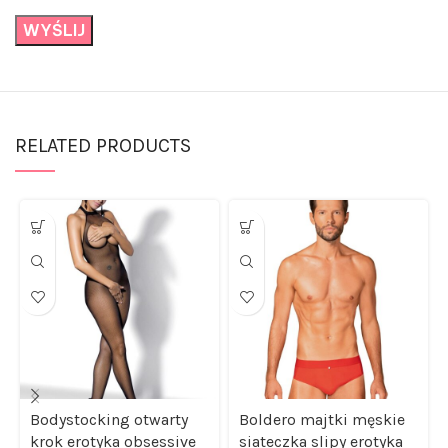
RELATED PRODUCTS
Bodystocking otwarty
Boldero majtki męskie
krok erotyka obsessive
siateczka slipy erotyka
s/m/l
L/XL