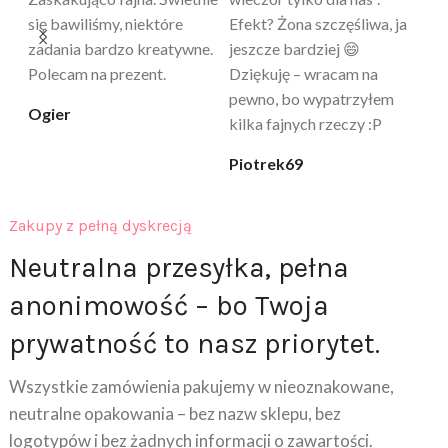
a
tylko „zabawka”, a tu
daje przyjemne uczucie
bu
proszę – uzależnia 😅
ciepła. Nie uczula, bez
po
zapachu. Kupuję już 3 raz i
cicha_niespodzianka
@k
na pewno nie raz kupie
klaudia_xx
Zakupy z pełną dyskrecją
Neutralna przesyłka, pełna
anonimowość – bo Twoja
prywatność to nasz priorytet.
Wszystkie zamówienia pakujemy w nieoznakowane,
neutralne opakowania – bez nazw sklepu, bez
logotypów i bez żadnych informacji o zawartości.
Kurier ani osoby trzecie nie będą wiedzieć, co