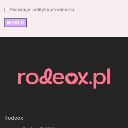
Akceptuję
politykę prywatności
Rodeox
ul. Jerozolimska 6/8/10/9,