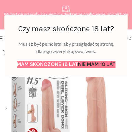
Wszystkie przesyłki pakujemy w dyskretne opakowanie, aby nikt nie
dowiedział się, co zamawiasz.
Czy masz skończone 18 lat?
0
MENU
0,00
Z
Musisz być pełnoletni aby przeglądać tę stronę,
dlatego zweryfikuj swój wiek.
SOLD
OUT
MAM SKOŃCZONE 18 LAT
NIE MAM 18 LAT