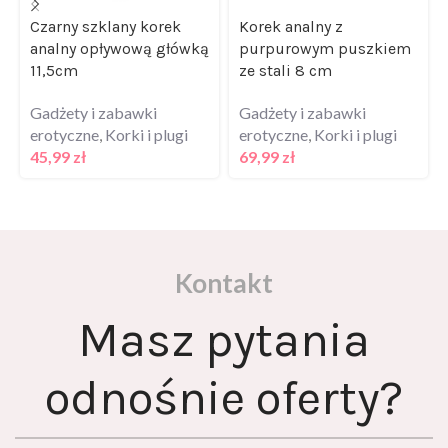
Czarny szklany korek
Korek analny z
analny opływową główką
purpurowym puszkiem
11,5cm
ze stali 8 cm
Gadżety i zabawki
Gadżety i zabawki
erotyczne
,
Korki i plugi
erotyczne
,
Korki i plugi
45,99
zł
69,99
zł
Kontakt
Masz pytania
odnośnie oferty?
Skontaktuj się z nami za pomocą formularza