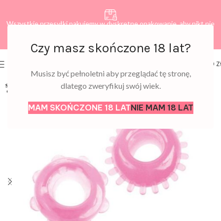
Wszystkie przesyłki pakujemy w dyskretne opakowanie, aby nikt nie
dowiedział się, co zamawiasz.
Czy masz skończone 18 lat?
0
MENU
0,00
Z
Musisz być pełnoletni aby przeglądać tę stronę,
dlatego zweryfikuj swój wiek.
SOLD
OUT
MAM SKOŃCZONE 18 LAT
NIE MAM 18 LAT