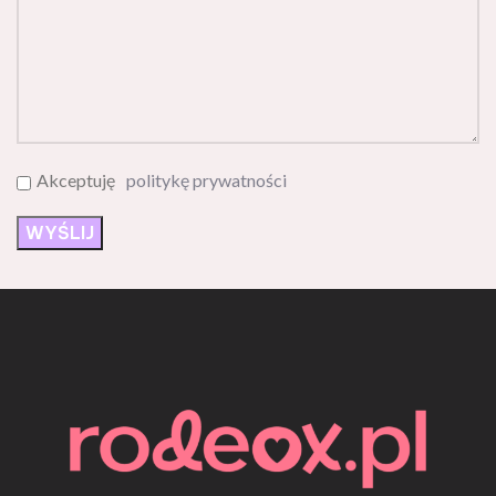
Akceptuję
politykę prywatności