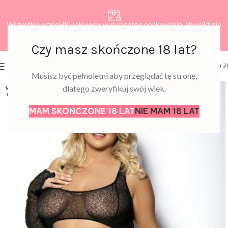
Wszystkie przesyłki pakujemy w dyskretne opakowanie, aby nikt nie
dowiedział się, co zamawiasz.
Czy masz skończone 18 lat?
0
MENU
0,00
Z
Musisz być pełnoletni aby przeglądać tę stronę,
dlatego zweryfikuj swój wiek.
SOLD
OUT
MAM SKOŃCZONE 18 LAT
NIE MAM 18 LAT