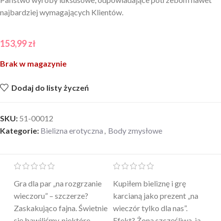
najbardziej wymagających Klientów.
153,99
zł
Brak w magazynie
Dodaj do listy życzeń
SKU:
51-00012
Kategorie:
Bielizna erotyczna
,
Body zmysłowe
Mini masażer jest…
Ten żel intymny to był
Po
a
genialny. Cichy, poręczny,
strzał w 10 – nie tylko
to
skuteczny. Myślałam, że to
poprawia komfort, ale też
wy
a
tylko „zabawka”, a tu
daje przyjemne uczucie
bu