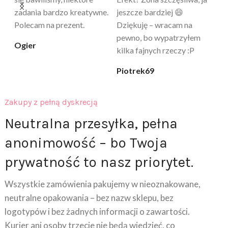
proszę – uzależnia 😅
ciepła. Nie uczula, bez
po
zapachu. Kupuję już 3 raz i
cicha_niespodzianka
@k
na pewno nie raz kupie
klaudia_xx
Zakupy z pełną dyskrecją
Neutralna przesyłka, pełna
anonimowość – bo Twoja
prywatność to nasz priorytet.
Wszystkie zamówienia pakujemy w nieoznakowane,
neutralne opakowania – bez nazw sklepu, bez
logotypów i bez żadnych informacji o zawartości.
Kurier ani osoby trzecie nie będą wiedzieć, co
znajduje się w środku. Dodatkowo na wyciągu