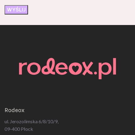
Rodeox
ul. Jerozolimska 6/8/10/9,
09-400 Płock
E-mail:
kontakt@rodeox.pl