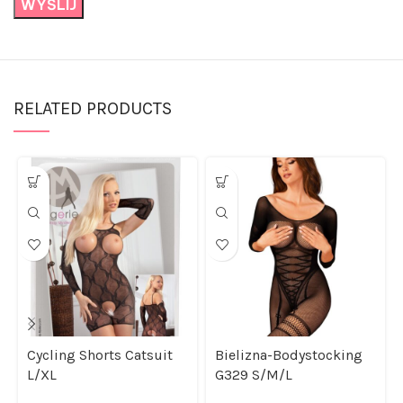
RELATED PRODUCTS
Cycling Shorts Catsuit
Bielizna-Bodystocking
L/XL
G329 S/M/L
Bielizna erotyczna
,
Bielizna erotyczna
,