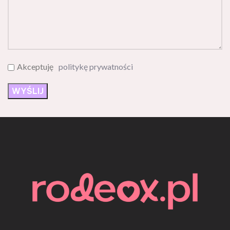
Akceptuję
politykę prywatności