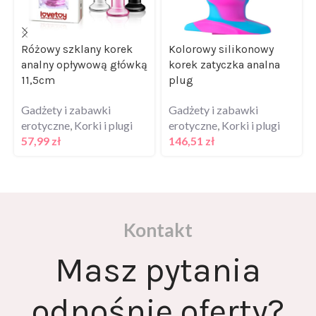
Różowy szklany korek
Kolorowy silikonowy
analny opływową główką
korek zatyczka analna
11,5cm
plug
Gadżety i zabawki
Gadżety i zabawki
erotyczne
,
Korki i plugi
erotyczne
,
Korki i plugi
57,99
zł
146,51
zł
Kontakt
Masz pytania
odnośnie oferty?