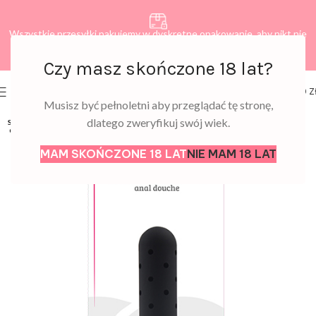
Wszystkie przesyłki pakujemy w dyskretne opakowanie, aby nikt nie
dowiedział się, co zamawiasz.
Czy masz skończone 18 lat?
0
MENU
0,00
Z
Musisz być pełnoletni aby przeglądać tę stronę,
dlatego zweryfikuj swój wiek.
SOLD
OUT
MAM SKOŃCZONE 18 LAT
NIE MAM 18 LAT