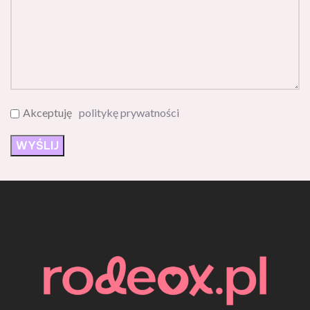
Akceptuję
politykę prywatności