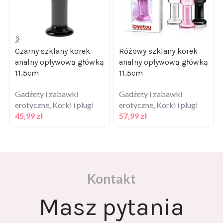
Czarny szklany korek
Różowy szklany korek
analny opływową główką
analny opływową główką
11,5cm
11,5cm
Gadżety i zabawki
Gadżety i zabawki
erotyczne
,
Korki i plugi
erotyczne
,
Korki i plugi
45,99
zł
57,99
zł
Kontakt
Masz pytania