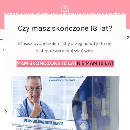
Wszystkie przesyłki pakujemy w dyskretne opakowanie, aby nikt nie
dowiedział się, co zamawiasz.
Czy masz skończone 18 lat?
0
MENU
0,00
Z
Musisz być pełnoletni aby przeglądać tę stronę,
dlatego zweryfikuj swój wiek.
SOLD
OUT
MAM SKOŃCZONE 18 LAT
NIE MAM 18 LAT