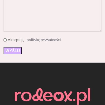
Akceptuję
politykę prywatności