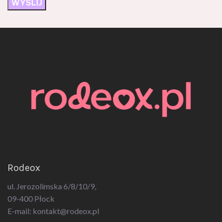
Rodeox
ul. Jerozolimska 6/8/10/9,
09-400 Płock
E-mail:
kontakt@rodeox.pl