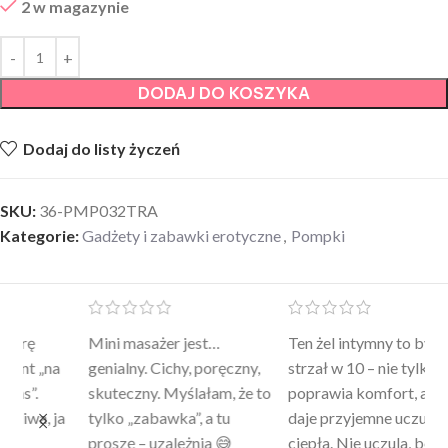
2 w magazynie
DODAJ DO KOSZYKA
Dodaj do listy życzeń
SKU:
36-PMP032TRA
Kategorie:
Gadżety i zabawki erotyczne
,
Pompki
Mini masażer jest…
Ten żel intymny to był
Po
a
genialny. Cichy, poręczny,
strzał w 10 – nie tylko
to
skuteczny. Myślałam, że to
poprawia komfort, ale też
wy
a
tylko „zabawka”, a tu
daje przyjemne uczucie
bu
proszę – uzależnia 😅
ciepła. Nie uczula, bez
po