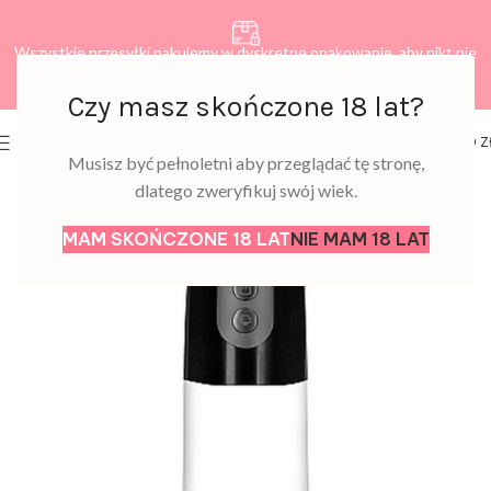
Wszystkie przesyłki pakujemy w dyskretne opakowanie, aby nikt nie
dowiedział się, co zamawiasz.
Czy masz skończone 18 lat?
0
MENU
0,00
Z
Musisz być pełnoletni aby przeglądać tę stronę,
dlatego zweryfikuj swój wiek.
MAM SKOŃCZONE 18 LAT
NIE MAM 18 LAT