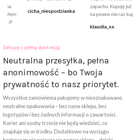
zapachu. Kupuję już 3 raz i
cicha_niespodzianka
@k
na pewno nie raz kupie
klaudia_xx
Zakupy z pełną dyskrecją
Neutralna przesyłka, pełna
anonimowość – bo Twoja
prywatność to nasz priorytet.
Wszystkie zamówienia pakujemy w nieoznakowane,
neutralne opakowania – bez nazw sklepu, bez
logotypów i bez żadnych informacji o zawartości.
Kurier ani osoby trzecie nie będą wiedzieć, co
znajduje się w środku. Dodatkowo na wyciągu
bankowym nie pojawia się nazwa sklepu – dzięki