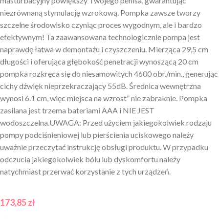
masturbacyjny powiększy Twojego penisa, gwarantując
niezrównaną stymulację wzrokową. Pompka zawsze tworzy
szczelne środowisko czyniąc proces wygodnym, ale i bardzo
efektywnym! Ta zaawansowana technologicznie pompa jest
naprawdę łatwa w demontażu i czyszczeniu. Mierząca 29,5 cm
długości i oferująca głębokość penetracji wynoszącą 20 cm
pompka rozkręca się do niesamowitych 4600 obr./min., generując
cichy dźwięk nieprzekraczający 55dB. Średnica wewnętrzna
wynosi 6.1 cm, więc miejsca na wzrost” nie zabraknie. Pompka
zasilana jest trzema bateriami AAA i NIE JEST
wodoszczelna.UWAGA: Przed użyciem jakiegokolwiek rodzaju
pompy podciśnieniowej lub pierścienia uciskowego należy
uważnie przeczytać instrukcję obsługi produktu. W przypadku
odczucia jakiegokolwiek bólu lub dyskomfortu należy
natychmiast przerwać korzystanie z tych urządzeń.
173,85
zł