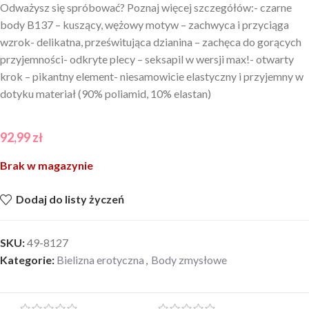
Odważysz się spróbować? Poznaj więcej szczegółów:- czarne
body B137 – kuszący, wężowy motyw – zachwyca i przyciąga
wzrok- delikatna, prześwitująca dzianina – zachęca do gorących
przyjemności- odkryte plecy – seksapil w wersji max!- otwarty
krok – pikantny element- niesamowicie elastyczny i przyjemny w
dotyku materiał (90% poliamid, 10% elastan)
92,99
zł
Brak w magazynie
Dodaj do listy życzeń
SKU:
49-8127
Kategorie:
Bielizna erotyczna
,
Body zmysłowe