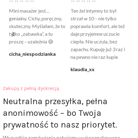
Mini masażer jest…
Ten żel intymny to był
Po
a
genialny. Cichy, poręczny,
strzał w 10 – nie tylko
to
skuteczny. Myślałam, że to
poprawia komfort, ale też
wy
a
tylko „zabawka”, a tu
daje przyjemne uczucie
bu
proszę – uzależnia 😅
ciepła. Nie uczula, bez
po
zapachu. Kupuję już 3 raz i
cicha_niespodzianka
@k
na pewno nie raz kupie
klaudia_xx
Zakupy z pełną dyskrecją
Neutralna przesyłka, pełna
anonimowość – bo Twoja
prywatność to nasz priorytet.
Wszystkie zamówienia pakujemy w nieoznakowane,