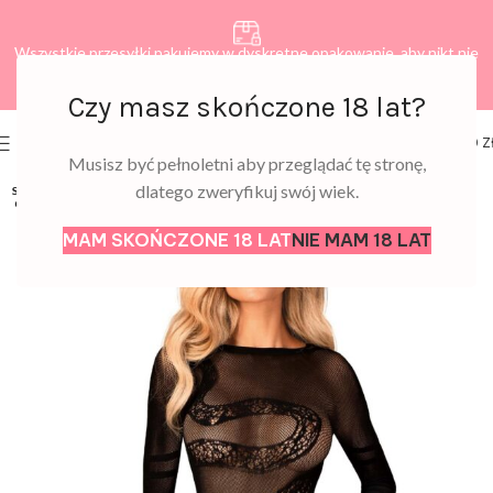
Wszystkie przesyłki pakujemy w dyskretne opakowanie, aby nikt nie
dowiedział się, co zamawiasz.
Czy masz skończone 18 lat?
0
MENU
0,00
Z
Musisz być pełnoletni aby przeglądać tę stronę,
dlatego zweryfikuj swój wiek.
SOLD
OUT
MAM SKOŃCZONE 18 LAT
NIE MAM 18 LAT