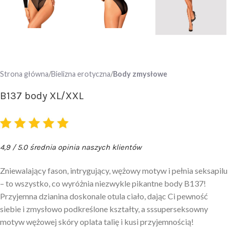
Strona główna
Bielizna erotyczna
Body zmysłowe
B137 body XL/XXL
4,9 / 5.0 średnia opinia naszych klientów
Zniewalający fason, intrygujący, wężowy motyw i pełnia seksapilu
– to wszystko, co wyróżnia niezwykle pikantne body B137!
Przyjemna dzianina doskonale otula ciało, dając Ci pewność
siebie i zmysłowo podkreślone kształty, a sssuperseksowny
motyw wężowej skóry oplata talię i kusi przyjemnością!