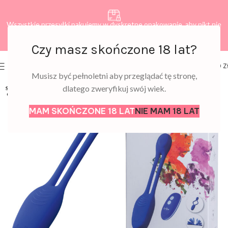
Wszystkie przesyłki pakujemy w dyskretne opakowanie, aby nikt nie
dowiedział się, co zamawiasz.
Czy masz skończone 18 lat?
0
MENU
0,00
Z
Musisz być pełnoletni aby przeglądać tę stronę,
dlatego zweryfikuj swój wiek.
SOLD
OUT
MAM SKOŃCZONE 18 LAT
NIE MAM 18 LAT