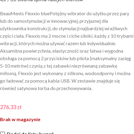
BeauMents Flexxio bluePotężny wibrator do użytku przez pary
lub do samostymulacji w innowacyjnej, przyjaznej dla
użytkownika konstrukcji, do stymulacji najbardziej wrażliwych
części ciała. Flexxio ma 2 mocne i ciche silniki, każdy z 10 trybami
wibracji, których można używać razem lub indywidualnie.
Aksamitna powierzchnia, elastyczność oraz łatwa i wygodna
obsługa za pomocą 2 przycisków lub pilota (maksymalny zasięg
5-10 metrów) czynią z tej zabawki niezrównaną zabawkę
miłosną. Flexxio jest wykonany z silikonu, wodoodporny i można
go ładować za pomocą kabla USB. W zestawie znajduje się
również satynowa torba do przechowywania.
276,33
zł
Brak w magazynie
Dodaj do listy życzeń