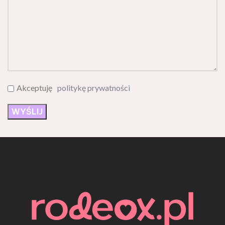
Akceptuję
politykę prywatności