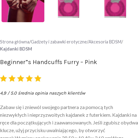
Strona główna
Gadżety i zabawki erotyczne
Akcesoria BDSM
Kajdanki BDSM
Beginner”s Handcuffs Furry – Pink
4,9 / 5.0 średnia opinia naszych klientów
Zabaw się i zniewól swojego partnera za pomocą tych
niezwykłych i nieprzyzwoitych kajdanek z futerkiem. Kajdanki na
ręce dla początkujących i zaawansowanych. Jeśli zgubisz obydwa
klucze, użyj przycisku uwalniającego, by otworzyć
zamek.Wymiary opakowanie 28,50 x 10,40 x 3,60 cmWaga