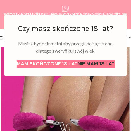
Wszystkie przesyłki pakujemy w dyskretne opakowanie, aby nikt nie
dowiedział się, co zamawiasz.
Czy masz skończone 18 lat?
0
MENU
0,00
Z
Musisz być pełnoletni aby przeglądać tę stronę,
dlatego zweryfikuj swój wiek.
MAM SKOŃCZONE 18 LAT
NIE MAM 18 LAT