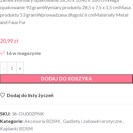
opakowanie 93 gramWymiary produktu 28,5 x 7,5 x 1,5 cmMasa
produktu 53 gramWprowadzana długość 6 cmMateriały Metal
and Faux Fur
20,99
zł
16 w magazynie
DODAJ DO KOSZYKA
Dodaj do listy życzeń
SKU:
36-OU002PNK
Kategorie:
Akcesoria BDSM
,
Gadżety i zabawki erotyczne
,
Kajdanki BDSM