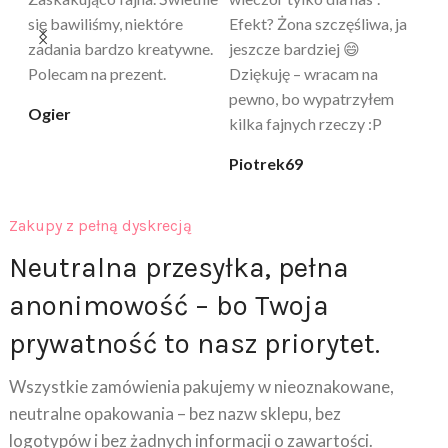
a
tylko „zabawka”, a tu
daje przyjemne uczucie
bu
proszę – uzależnia 😅
ciepła. Nie uczula, bez
po
zapachu. Kupuję już 3 raz i
cicha_niespodzianka
@k
na pewno nie raz kupie
klaudia_xx
Zakupy z pełną dyskrecją
Neutralna przesyłka, pełna
anonimowość – bo Twoja
prywatność to nasz priorytet.
Wszystkie zamówienia pakujemy w nieoznakowane,
neutralne opakowania – bez nazw sklepu, bez
logotypów i bez żadnych informacji o zawartości.
Kurier ani osoby trzecie nie będą wiedzieć, co