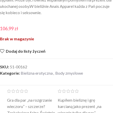
ukochanej osoby.W bieliźnie Anais Apparel każda z Pań poczuje
się kobieco i seksownie.
106,99
zł
Brak w magazynie
Dodaj do listy życzeń
SKU:
51-00162
Kategorie:
Bielizna erotyczna
,
Body zmysłowe
Mini masażer jest…
Ten żel intymny to był
Po
a
genialny. Cichy, poręczny,
strzał w 10 – nie tylko
to
skuteczny. Myślałam, że to
poprawia komfort, ale też
wy