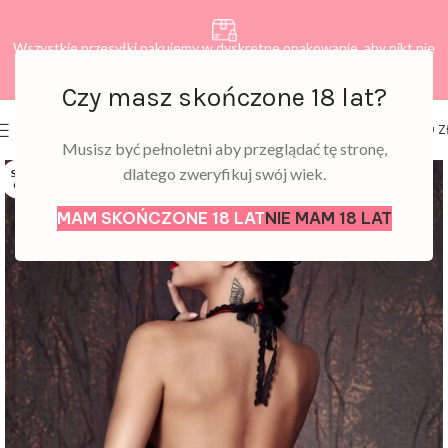
Wszystkie przesyłki pakujemy w dyskretne opakowanie, aby nikt nie
dowiedział się, co zamawiasz.
Czy masz skończone 18 lat?
0
MENU
0,00
Z
Musisz być pełnoletni aby przeglądać tę stronę,
dlatego zweryfikuj swój wiek.
SOLD
OUT
MAM SKOŃCZONE 18 LAT
NIE MAM 18 LAT