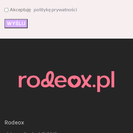
Akceptuję
politykę prywatności
Rodeox
ul. Jerozolimska 6/8/10/9,