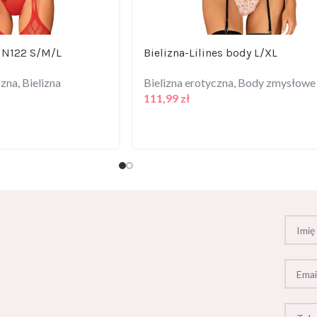
 N122 S/M/L
Bielizna-Lilines body L/XL
czna
,
Bielizna
Bielizna erotyczna
,
Body zmysłowe
111,99
zł