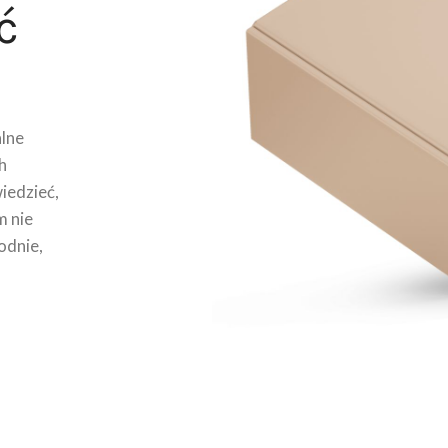
ć
lne
h
wiedzieć,
m nie
odnie,