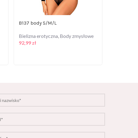
B137 body S/M/L
Erotyczny 
miski lovic
Bielizna erotyczna
,
Body zmysłowe
92,99
zł
Bielizna er
Zmysłowe
80,99
zł