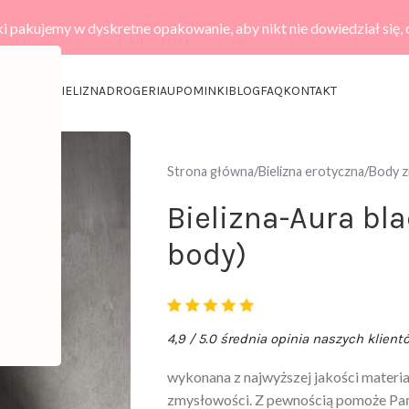
i pakujemy w dyskretne opakowanie, aby nikt nie dowiedział się,
KCESORIA
BIELIZNA
DROGERIA
UPOMINKI
BLOG
FAQ
KONTAKT
Strona główna
Bielizna erotyczna
Body 
Bielizna-Aura bl
body)
4,9 / 5.0 średnia opinia naszych klient
wykonana z najwyższej jakości materia
zmysłowości. Z pewnością pomoże Pańs