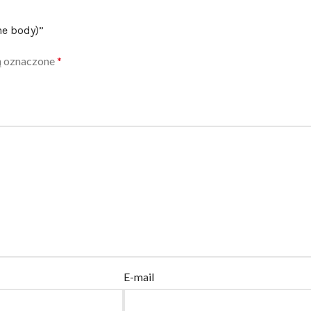
ne body)”
ą oznaczone
*
E-mail