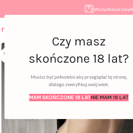
Wszystkie przesyłk
HOME
SKLEP
A
Czy masz
SOLD
skończone 18 lat?
OUT
Musisz być pełnoletni aby przeglądać tę stronę,
dlatego zweryfikuj swój wiek.
MAM SKOŃCZONE 18 LAT
NIE MAM 18 LAT