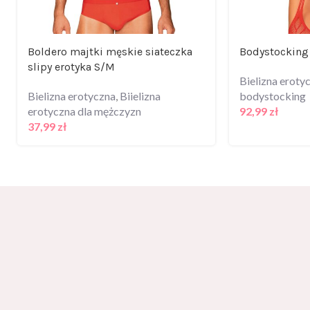
Boldero majtki męskie siateczka
Bodystocking
slipy erotyka S/M
Bielizna eroty
Bielizna erotyczna
,
Biielizna
bodystocking
erotyczna dla mężczyzn
92,99
zł
37,99
zł