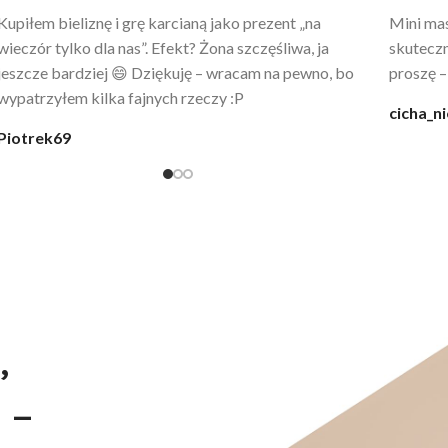
Po prostu WOW! Szlafrok to sztos – lekki, chłodny, a
Kupiłam 
wygląda jak z luksusowego butiku. Noszę
świetny 
codziennie po kąpieli z mężem.
śmiechu,
moment
@karolina_dream
Monia
,
 –