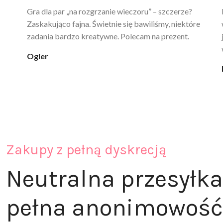
Ten żel intymny to był strzał w 10 – nie tylko
poprawia komfort, ale też daje przyjemne uczucie
ciepła. Nie uczula, bez zapachu. Kupuję już 3 raz i na
pewno nie raz kupie
klaudia_xx
Zakupy z pełną dyskrecją
Neutralna przesyłka
pełna anonimowość