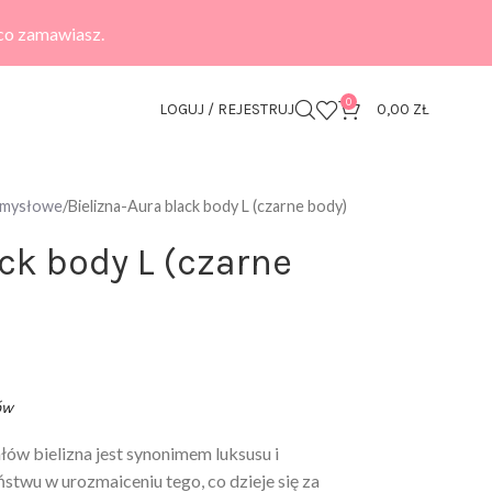
 co zamawiasz.
0
LOGUJ / REJESTRUJ
0,00
ZŁ
zmysłowe
Bielizna-Aura black body L (czarne body)
ack body L (czarne
ów
łów bielizna jest synonimem luksusu i
twu w urozmaiceniu tego, co dzieje się za