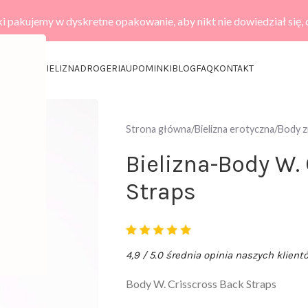
i pakujemy w dyskretne opakowanie, aby nikt nie dowiedział się,
KCESORIA
BIELIZNA
DROGERIA
UPOMINKI
BLOG
FAQ
KONTAKT
Strona główna
Bielizna erotyczna
Body 
Bielizna-Body W.
Straps
4,9 / 5.0 średnia opinia naszych klient
Body W. Crisscross Back Straps