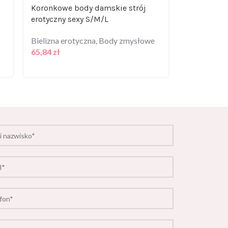
Koronkowe body damskie strój
Shelf Bra l
erotyczny sexy S/M/L
Bielizna er
Bielizna erotyczna
,
Body zmysłowe
Zmysłowe
65,84
zł
107,99
zł