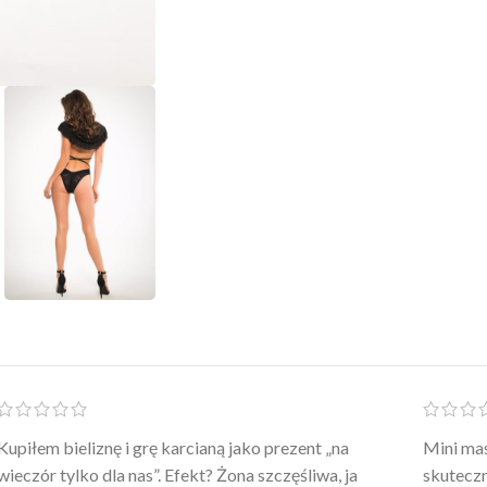
Po prostu WOW! Szlafrok to sztos – lekki, chłodny, a
Kupiłam 
wygląda jak z luksusowego butiku. Noszę
świetny 