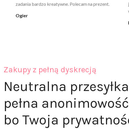
ciepła. Nie uczula, bez zapachu. Kupuję już 3 raz i na
pewno nie raz kupie
klaudia_xx
Zakupy z pełną dyskrecją
Neutralna przesyłka
pełna anonimowość
bo Twoja prywatnoś