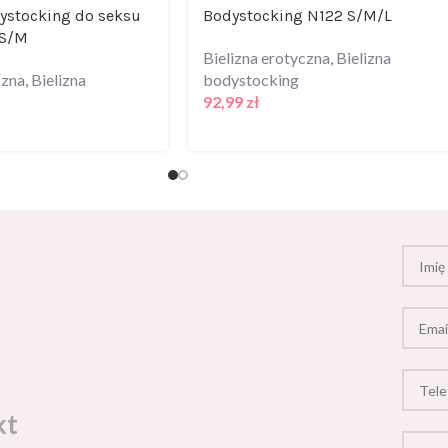
ystocking do seksu
Bodystocking N122 S/M/L
 S/M
Bielizna erotyczna
,
Bielizna
czna
,
Bielizna
bodystocking
92,99
zł
kt