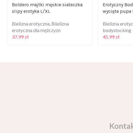
Boldero majtki męskie siateczka
Erotyczny Bod
slipy erotyka L/XL
wycięta pupa
Bielizna erotyczna
,
Biielizna
Bielizna eroty
erotyczna dla mężczyzn
bodystocking
37,99
zł
45,99
zł
Konta