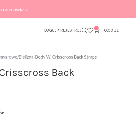
 co zamawiasz.
0
LOGUJ / REJESTRUJ
0,00
ZŁ
zmysłowe
Bielizna-Body W. Crisscross Back Straps
 Crisscross Back
ów