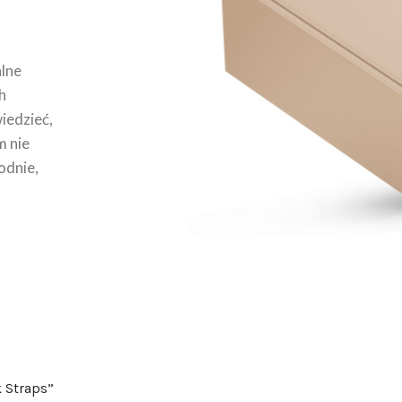
lne
h
wiedzieć,
m nie
odnie,
k Straps”