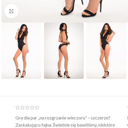
Click to enlarge
Ten żel intymny to był strzał w 10 – nie tylko
poprawia komfort, ale też daje przyjemne uczucie