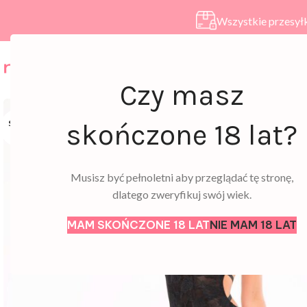
Wszystkie przesyłk
HOME
SKLEP
A
Czy masz
SOLD
skończone 18 lat?
OUT
Musisz być pełnoletni aby przeglądać tę stronę,
dlatego zweryfikuj swój wiek.
MAM SKOŃCZONE 18 LAT
NIE MAM 18 LAT