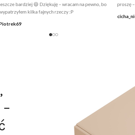
codziennie po kąpieli z mężem.
śmiechu,
moment
@karolina_dream
Monia
,
 –
ć