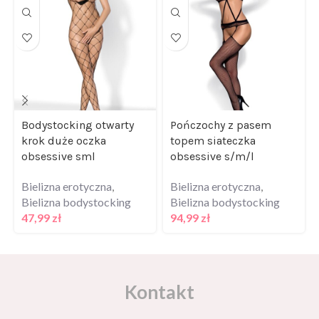
Bodystocking otwarty
Pończochy z pasem
krok duże oczka
topem siateczka
obsessive sml
obsessive s/m/l
Bielizna erotyczna
,
Bielizna erotyczna
,
Bielizna bodystocking
Bielizna bodystocking
47,99
zł
94,99
zł
Kontakt
Masz pytania