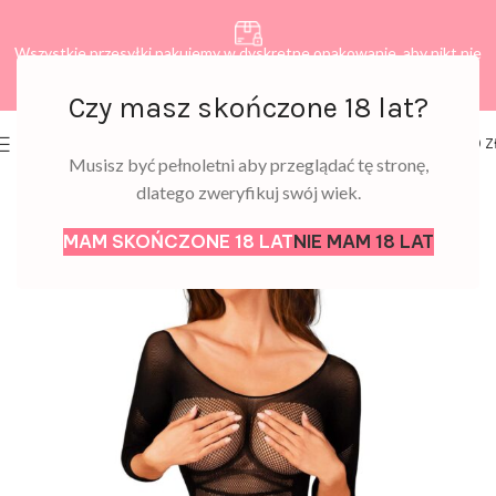
Wszystkie przesyłki pakujemy w dyskretne opakowanie, aby nikt nie
dowiedział się, co zamawiasz.
Czy masz skończone 18 lat?
0
MENU
0,00
Z
Musisz być pełnoletni aby przeglądać tę stronę,
dlatego zweryfikuj swój wiek.
MAM SKOŃCZONE 18 LAT
NIE MAM 18 LAT