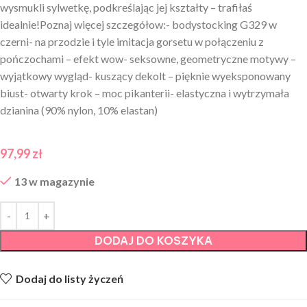
wysmukli sylwetkę, podkreślając jej kształty – trafiłaś
idealnie!Poznaj więcej szczegółow:- bodystocking G329 w
czerni- na przodzie i tyle imitacja gorsetu w połączeniu z
pończochami – efekt wow- seksowne, geometryczne motywy –
wyjątkowy wygląd- kuszący dekolt – pięknie wyeksponowany
biust- otwarty krok – moc pikanterii- elastyczna i wytrzymała
dzianina (90% nylon, 10% elastan)
97,99
zł
13 w magazynie
DODAJ DO KOSZYKA
Dodaj do listy życzeń