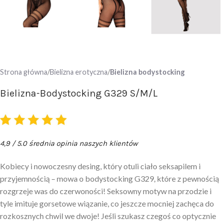
Strona główna
Bielizna erotyczna
Bielizna bodystocking
Bielizna-Bodystocking G329 S/M/L
4,9 / 5.0 średnia opinia naszych klientów
Kobiecy i nowoczesny desing, który otuli ciało seksapilem i
przyjemnością – mowa o bodystocking G329, które z pewnością
rozgrzeje was do czerwoności! Seksowny motyw na przodzie i
tyle imituje gorsetowe wiązanie, co jeszcze mocniej zachęca do
rozkosznych chwil we dwoje! Jeśli szukasz czegoś co optycznie