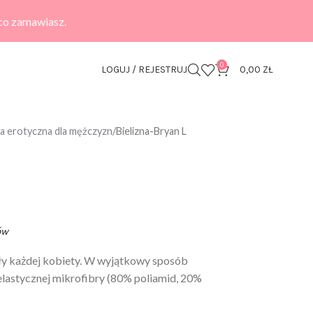
 co zamawiasz.
0
LOGUJ / REJESTRUJ
0,00
ZŁ
zna erotyczna dla mężczyzn
Bielizna-Bryan L
ów
ły każdej kobiety. W wyjątkowy sposób
 elastycznej mikrofibry (80% poliamid, 20%