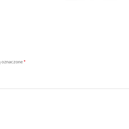
ą oznaczone
*