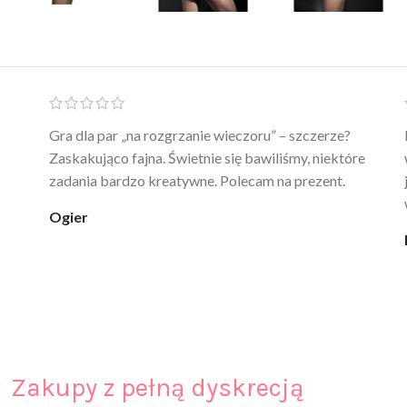
Ten żel intymny to był strzał w 10 – nie tylko
poprawia komfort, ale też daje przyjemne uczucie
ciepła. Nie uczula, bez zapachu. Kupuję już 3 raz i na
pewno nie raz kupie
klaudia_xx
Zakupy z pełną dyskrecją