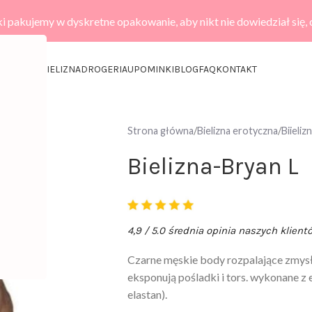
i pakujemy w dyskretne opakowanie, aby nikt nie dowiedział się,
KCESORIA
BIELIZNA
DROGERIA
UPOMINKI
BLOG
FAQ
KONTAKT
Strona główna
Bielizna erotyczna
Biieli
Bielizna-Bryan L
4,9 / 5.0 średnia opinia naszych klient
Czarne męskie body rozpalające zmys
eksponują pośladki i tors. wykonane z
elastan).