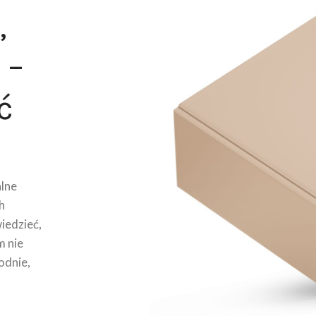
,
 –
ć
lne
h
wiedzieć,
m nie
odnie,