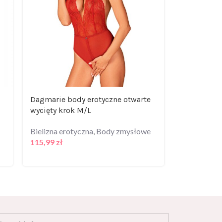
Dagmarie body erotyczne otwarte
Bodystock
wycięty krok M/L
Bielizna er
Bielizna erotyczna
,
Body zmysłowe
bodystocki
115,99
zł
92,99
zł