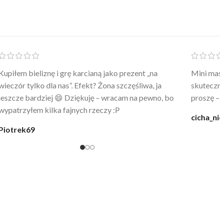
Po prostu WOW! Szlafrok to sztos – lekki, chłodny, a
Kupiłam 
wygląda jak z luksusowego butiku. Noszę
świetny 
codziennie po kąpieli z mężem.
śmiechu,
moment
@karolina_dream
Monia