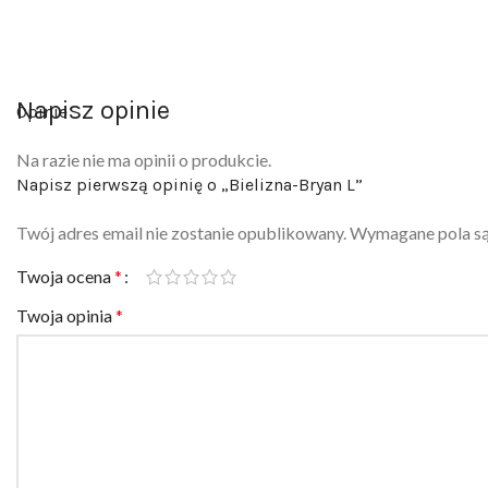
Napisz opinie
Opinie
Na razie nie ma opinii o produkcie.
Napisz pierwszą opinię o „Bielizna-Bryan L”
Twój adres email nie zostanie opublikowany.
Wymagane pola s
Twoja ocena
*
Twoja opinia
*