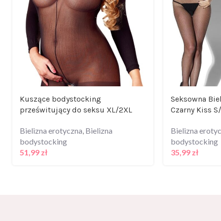
Kuszące bodystocking
Seksowna Bie
prześwitujący do seksu XL/2XL
Czarny Kiss S
Bielizna erotyczna
,
Bielizna
Bielizna eroty
bodystocking
bodystocking
51,99
zł
35,99
zł