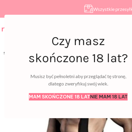
Wszystkie przesyłk
HOME
SKLEP
A
Czy masz
SOLD
skończone 18 lat?
OUT
Musisz być pełnoletni aby przeglądać tę stronę,
dlatego zweryfikuj swój wiek.
MAM SKOŃCZONE 18 LAT
NIE MAM 18 LAT