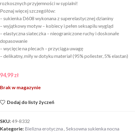
rozkosznych przyjemności w sypialni!
Poznaj więcej szczegółów:
– sukienka D608 wykonana z superelastycznej dzianiny
– wyjątkowy motyw – kobiecy i pełen seksapilu wygląd
– elastyczna siateczka – nieograniczone ruchy i doskonałe
dopasowanie
– wycięcie na plecach – przyciąga uwagę
– delikatny, miły w dotyku materiał (95% poliester, 5% elastan)
94,99
zł
Brak w magazynie
Dodaj do listy życzeń
SKU:
49-8332
Kategorie:
Bielizna erotyczna
,
Seksowna sukienka nocna