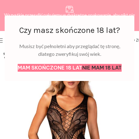
Wszystkie przesyłki pakujemy w dyskretne opakowanie, aby nikt nie
dowiedział się, co zamawiasz.
Czy masz skończone 18 lat?
0
MENU
0,00
Z
Musisz być pełnoletni aby przeglądać tę stronę,
dlatego zweryfikuj swój wiek.
SOLD
OUT
MAM SKOŃCZONE 18 LAT
NIE MAM 18 LAT