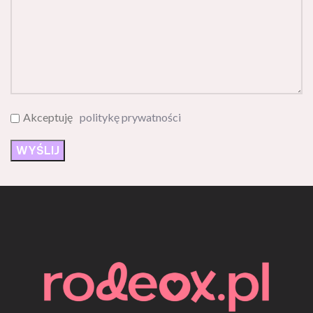
Akceptuję
politykę prywatności