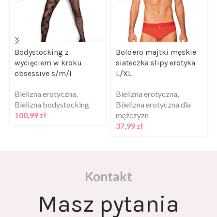
Bodystocking z
Boldero majtki męskie
wycięciem w kroku
siateczka slipy erotyka
obsessive s/m/l
L/XL
Bielizna erotyczna
,
Bielizna erotyczna
,
Bielizna bodystocking
Biielizna erotyczna dla
100,99
zł
mężczyzn
37,99
zł
Kontakt
Masz pytania