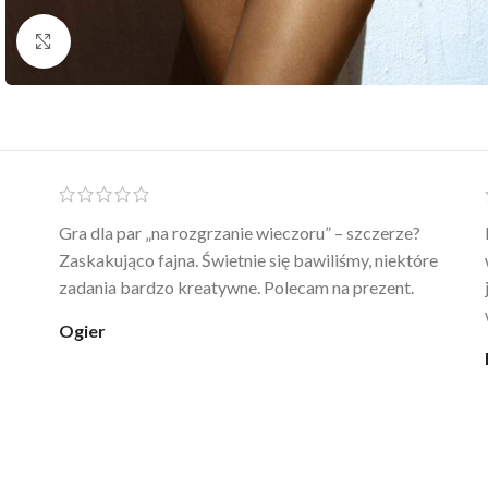
Click to enlarge
Ten żel intymny to był strzał w 10 – nie tylko
poprawia komfort, ale też daje przyjemne uczucie
ciepła. Nie uczula, bez zapachu. Kupuję już 3 raz i na
pewno nie raz kupie
klaudia_xx