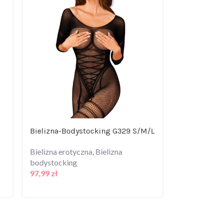
Bielizna-Bodystocking G329 S/M/L
Bielizna er
bodystocki
Bielizna erotyczna
,
Bielizna
bodystocking
Bielizna er
97,99
zł
bodystocki
95,99
zł