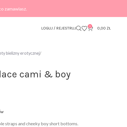
 co zamawiasz.
0
LOGUJ / REJESTRUJ
0,00
ZŁ
ty bielizny erotycznej
 lace cami & boy
ów
ble straps and cheeky boy short bottoms.