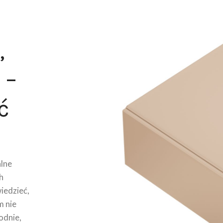
,
 –
ć
lne
h
wiedzieć,
m nie
odnie,