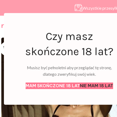
Wszystkie przesyłk
HOME
SKLEP
A
Czy masz
SOLD
skończone 18 lat?
OUT
Musisz być pełnoletni aby przeglądać tę stronę,
dlatego zweryfikuj swój wiek.
MAM SKOŃCZONE 18 LAT
NIE MAM 18 LAT