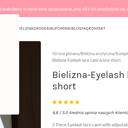
i pakujemy w dyskretne opakowanie, aby nikt nie dowiedział się,
KCESORIA
BIELIZNA
DROGERIA
UPOMINKI
BLOG
FAQ
KONTAKT
Strona główna
Bielizna erotyczna
Komple
Bielizna-Eyelash lace cami & boy short
Bielizna-Eyelash
short
4,9 / 5.0 średnia opinia naszych klient
2 Piece Eyelash lace cami with adjusta