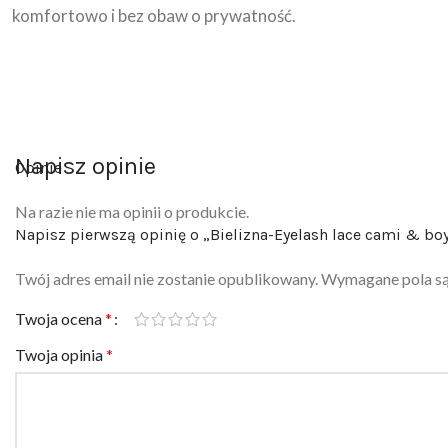
komfortowo i bez obaw o prywatność.
Napisz opinie
Opinie
Na razie nie ma opinii o produkcie.
Napisz pierwszą opinię o „Bielizna-Eyelash lace cami & boy
Twój adres email nie zostanie opublikowany.
Wymagane pola s
Twoja ocena
*
Twoja opinia
*