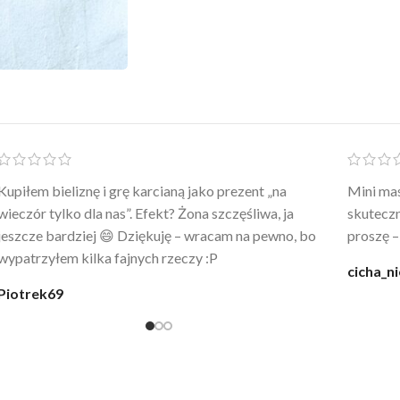
Po prostu WOW! Szlafrok to sztos – lekki, chłodny, a
Kupiłam 
wygląda jak z luksusowego butiku. Noszę
świetny 
codziennie po kąpieli z mężem.
śmiechu,
moment
@karolina_dream
Monia