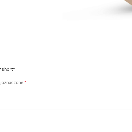
 short”
ą oznaczone
*