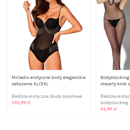
Milladis erotyczne body eleganckie
Bodystocking 
seksowne XL/2XL
otwarty krok 
Bielizna erotyczna
,
Body zmysłowe
Bielizna eroty
192,99
zł
bodystocking
41,99
zł