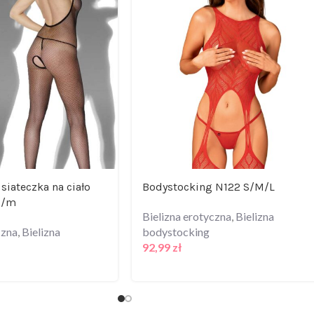
siateczka na ciało
Bodystocking N122 S/M/L
s/m
Bielizna erotyczna
,
Bielizna
czna
,
Bielizna
bodystocking
92,99
zł