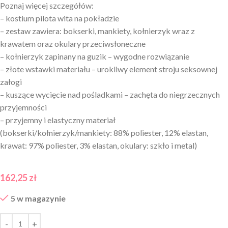
Poznaj więcej szczegółów:
– kostium pilota wita na pokładzie
– zestaw zawiera: bokserki, mankiety, kołnierzyk wraz z
krawatem oraz okulary przeciwsłoneczne
– kołnierzyk zapinany na guzik – wygodne rozwiązanie
– złote wstawki materiału – urokliwy element stroju seksownej
załogi
– kuszące wycięcie nad pośladkami – zachęta do niegrzecznych
przyjemności
– przyjemny i elastyczny materiał
(bokserki/kołnierzyk/mankiety: 88% poliester, 12% elastan,
krawat: 97% poliester, 3% elastan, okulary: szkło i metal)
162,25
zł
5 w magazynie