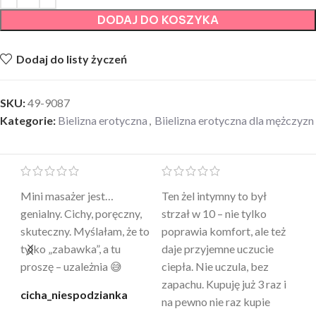
DODAJ DO KOSZYKA
Dodaj do listy życzeń
SKU:
49-9087
Kategorie:
Bielizna erotyczna
,
Biielizna erotyczna dla mężczyzn
Mini masażer jest…
Ten żel intymny to był
Po
a
genialny. Cichy, poręczny,
strzał w 10 – nie tylko
to
skuteczny. Myślałam, że to
poprawia komfort, ale też
wy
a
tylko „zabawka”, a tu
daje przyjemne uczucie
bu
proszę – uzależnia 😅
ciepła. Nie uczula, bez
po
zapachu. Kupuję już 3 raz i
cicha_niespodzianka
@k
na pewno nie raz kupie