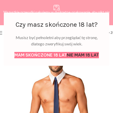
Wszystkie przesyłki pakujemy w dyskretne opakowanie, aby nikt nie
dowiedział się, co zamawiasz.
Czy masz skończone 18 lat?
0
MENU
0,00
Z
Musisz być pełnoletni aby przeglądać tę stronę,
dlatego zweryfikuj swój wiek.
MAM SKOŃCZONE 18 LAT
NIE MAM 18 LAT