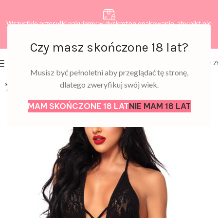
Wszystkie przesyłki pakujemy w dyskretne opakowanie, aby nikt nie
dowiedział się, co zamawiasz.
Czy masz skończone 18 lat?
0
MENU
0,00
Z
Musisz być pełnoletni aby przeglądać tę stronę,
dlatego zweryfikuj swój wiek.
SOLD
OUT
MAM SKOŃCZONE 18 LAT
NIE MAM 18 LAT