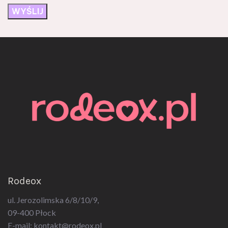
Rodeox
ul. Jerozolimska 6/8/10/9,
09-400 Płock
E-mail:
kontakt@rodeox.pl