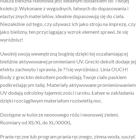
Nasza bielizna Neonowa jest idealnym dodatkiem do Twojej
kolekcji. Wykonane z wygodnych, łatwych do dopasowania i
elastycznych materiałów, idealnie dopasowują się do ciała.
Niezależnie od tego, czy używasz ich jako stroju na imprezę, czy
jako bielizny, ten przyciągający wzrok element sprawi, że się
wyróżnisz!
Uwolnij swoją wewnętrzną boginię dzięki tej oszałamiającej
bieliźnie aktywowanej promieniami UV. Grecki dekolt dodaje jej
efektu zachwytu i sprawia, że ??się wyróżniasz. Linia OUCH!
Body z greckim dekoltem podkreślają Twoje ciało paskiem
podkreślającym talię. Materiały aktywowane promieniowaniem
UV dodają odrobiny tajemniczości i uroku. Łatwe w zakładaniu
dzięki rozciągliwym materiałom rozświetlą noc.
Dostępne w kolorze neonowego różu i neonowej zieleni.
Rozmiary od XS/XL do XL/XXXXL
Pranie ręczne lub program prania ręcznego, zimna woda, suszyć