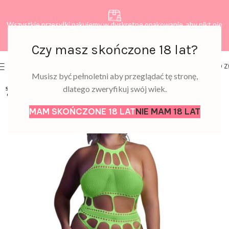
Wszystkie przesyłki pakujemy w dyskretne opakowanie, aby nikt nie
dowiedział się, co zamawiasz.
Czy masz skończone 18 lat?
0
MENU
0,00
Z
Musisz być pełnoletni aby przeglądać tę stronę,
dlatego zweryfikuj swój wiek.
SOLD
OUT
MAM SKOŃCZONE 18 LAT
NIE MAM 18 LAT