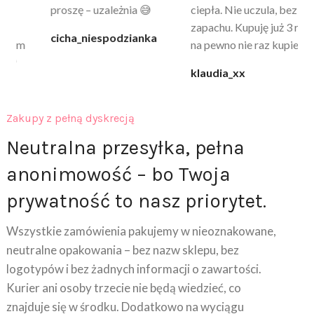
proszę – uzależnia 😅
ciepła. Nie uczula, bez
po
zapachu. Kupuję już 3 raz i
cicha_niespodzianka
@k
na pewno nie raz kupie
klaudia_xx
Zakupy z pełną dyskrecją
Neutralna przesyłka, pełna
anonimowość – bo Twoja
prywatność to nasz priorytet.
Wszystkie zamówienia pakujemy w nieoznakowane,
neutralne opakowania – bez nazw sklepu, bez
logotypów i bez żadnych informacji o zawartości.
Kurier ani osoby trzecie nie będą wiedzieć, co
znajduje się w środku. Dodatkowo na wyciągu