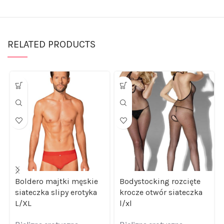
RELATED PRODUCTS
Boldero majtki męskie
Bodystocking rozcięte
siateczka slipy erotyka
krocze otwór siateczka
L/XL
l/xl
Bielizna erotyczna
,
Bielizna erotyczna
,