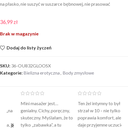
na płasko, nie suszyć w suszarce bębnowej, nie prasować
36,99
zł
Brak w magazynie
Dodaj do listy życzeń
SKU:
36-OU832GLOOSX
Kategorie:
Bielizna erotyczna
,
Body zmysłowe
Mini masażer jest…
Ten żel intymny to był
Po
a
genialny. Cichy, poręczny,
strzał w 10 – nie tylko
to
skuteczny. Myślałam, że to
poprawia komfort, ale też
wy
a
tylko „zabawka”, a tu
daje przyjemne uczucie
bu