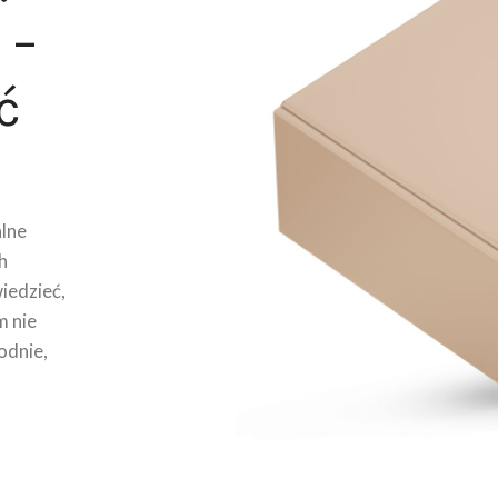
 –
ć
lne
h
wiedzieć,
m nie
odnie,