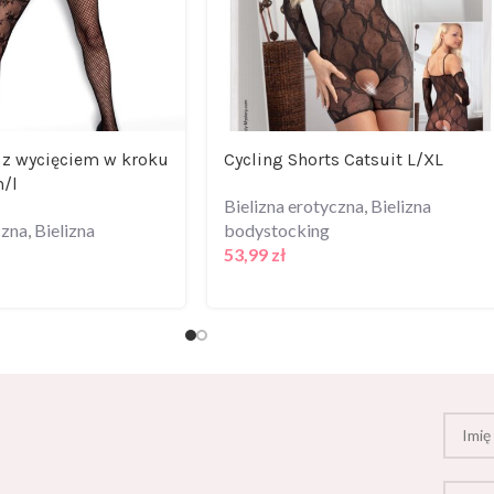
 z wycięciem w kroku
Cycling Shorts Catsuit L/XL
/l
Bielizna erotyczna
,
Bielizna
czna
,
Bielizna
bodystocking
53,99
zł