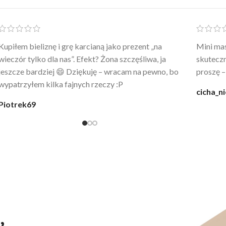
Po prostu WOW! Szlafrok to sztos – lekki, chłodny, a
Kupiłam 
wygląda jak z luksusowego butiku. Noszę
świetny 
codziennie po kąpieli z mężem.
śmiechu,
moment
@karolina_dream
Monia
,