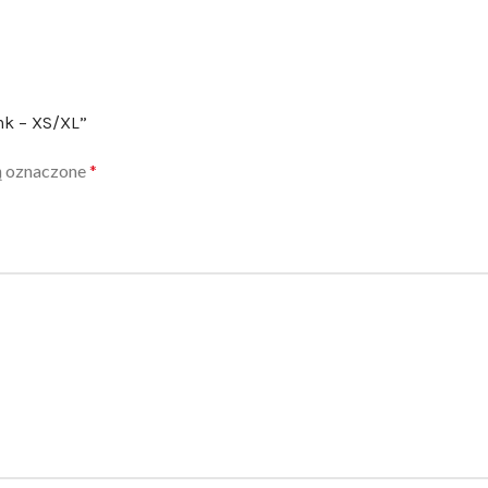
nk – XS/XL”
ą oznaczone
*