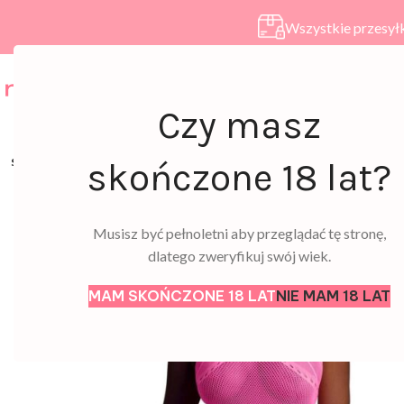
Wszystkie przesyłk
HOME
SKLEP
A
Czy masz
SOLD
skończone 18 lat?
OUT
Musisz być pełnoletni aby przeglądać tę stronę,
dlatego zweryfikuj swój wiek.
MAM SKOŃCZONE 18 LAT
NIE MAM 18 LAT