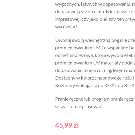
wygodnych, łatwych w dopasowaniu, ro
dopasowują się do ciała. Niezależnie o
imprezowej, czy jako bielizny, ten prz
wyróżniać!
Uwolnij swoją wewnętrzną boginię dzię
promieniowaniem UV. Te wspaniałe bo
odzież imprezowa, która wywoła efekt
promieniowaniem UV materiały dodają 
dopasowaniu dzięki rozciągliwym mater
Dostępny w kolorze neonowego różu i 
Rozmiary wahają się od XS/XL do XL/
Pranie ręczne lub program prania ręczn
suszarce, nie prasować.
45,99
zł