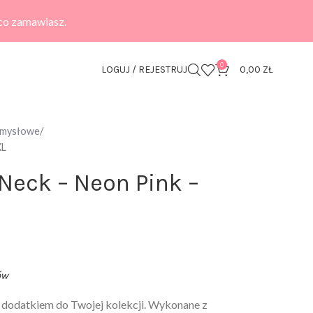
 co zamawiasz.
0
LOGUJ / REJESTRUJ
0,00
ZŁ
zmysłowe
XL
 Neck – Neon Pink –
ów
 dodatkiem do Twojej kolekcji. Wykonane z