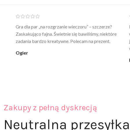
Ten żel intymny to był strzał w 10 – nie tylko
poprawia komfort, ale też daje przyjemne uczucie
ciepła. Nie uczula, bez zapachu. Kupuję już 3 raz i na
pewno nie raz kupie
klaudia_xx
Zakupy z pełną dyskrecją
Neutralna przesyłka