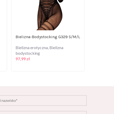
Bielizna-Bodystocking G329 S/M/L
Erotyczny 
miski lovic
Bielizna erotyczna
,
Bielizna
bodystocking
Bielizna er
97,99
zł
Zmysłowe
80,99
zł