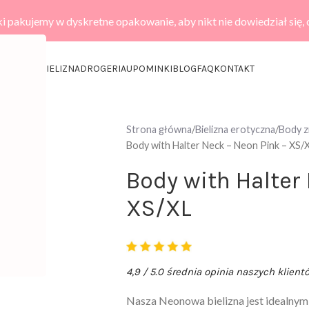
i pakujemy w dyskretne opakowanie, aby nikt nie dowiedział się,
KCESORIA
BIELIZNA
DROGERIA
UPOMINKI
BLOG
FAQ
KONTAKT
Strona główna
Bielizna erotyczna
Body 
Body with Halter Neck – Neon Pink – XS/
Body with Halter
XS/XL
4,9 / 5.0 średnia opinia naszych klient
Nasza Neonowa bielizna jest idealnym