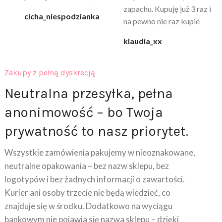
zapachu. Kupuję już 3 raz i
cicha_niespodzianka
@k
na pewno nie raz kupie
klaudia_xx
Zakupy z pełną dyskrecją
Neutralna przesyłka, pełna
anonimowość – bo Twoja
prywatność to nasz priorytet.
Wszystkie zamówienia pakujemy w nieoznakowane,
neutralne opakowania – bez nazw sklepu, bez
logotypów i bez żadnych informacji o zawartości.
Kurier ani osoby trzecie nie będą wiedzieć, co
znajduje się w środku. Dodatkowo na wyciągu
bankowym nie pojawia się nazwa sklepu – dzięki