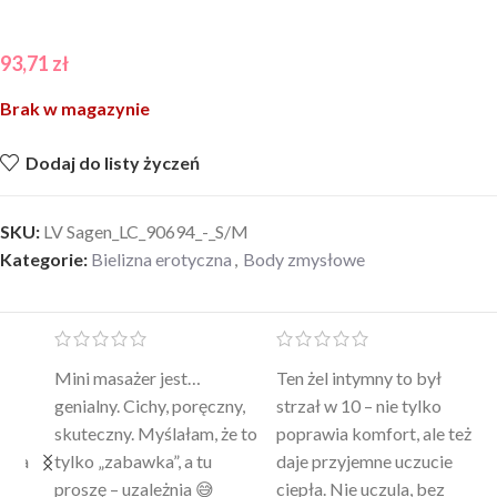
93,71
zł
Brak w magazynie
Dodaj do listy życzeń
SKU:
LV Sagen_LC_90694_-_S/M
Kategorie:
Bielizna erotyczna
,
Body zmysłowe
Mini masażer jest…
Ten żel intymny to był
Po
a
genialny. Cichy, poręczny,
strzał w 10 – nie tylko
to
skuteczny. Myślałam, że to
poprawia komfort, ale też
wy
a
tylko „zabawka”, a tu
daje przyjemne uczucie
bu
proszę – uzależnia 😅
ciepła. Nie uczula, bez
po