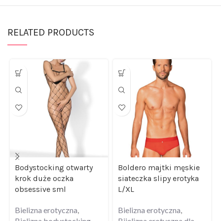
RELATED PRODUCTS
Bodystocking otwarty
Boldero majtki męskie
krok duże oczka
siateczka slipy erotyka
obsessive sml
L/XL
Bielizna erotyczna
,
Bielizna erotyczna
,
Bielizna bodystocking
Biielizna erotyczna dla