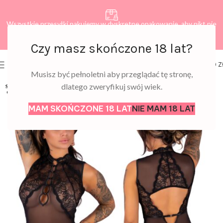
Wszystkie przesyłki pakujemy w dyskretne opakowanie, aby nikt nie
dowiedział się, co zamawiasz.
Czy masz skończone 18 lat?
0
MENU
0,00
Z
Musisz być pełnoletni aby przeglądać tę stronę,
dlatego zweryfikuj swój wiek.
SOLD
OUT
MAM SKOŃCZONE 18 LAT
NIE MAM 18 LAT