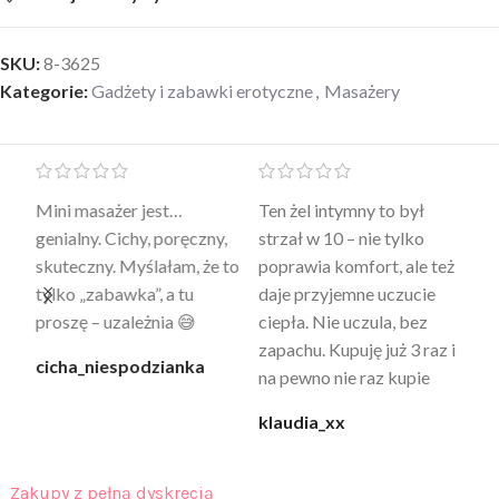
SKU:
8-3625
Kategorie:
Gadżety i zabawki erotyczne
,
Masażery
Mini masażer jest…
Ten żel intymny to był
Po
a
genialny. Cichy, poręczny,
strzał w 10 – nie tylko
to
skuteczny. Myślałam, że to
poprawia komfort, ale też
wy
a
tylko „zabawka”, a tu
daje przyjemne uczucie
bu
proszę – uzależnia 😅
ciepła. Nie uczula, bez
po
zapachu. Kupuję już 3 raz i
cicha_niespodzianka
@k
na pewno nie raz kupie
klaudia_xx
Zakupy z pełną dyskrecją