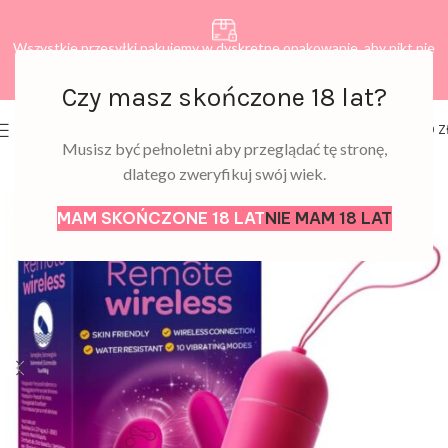
Wszystkie przesyłki pakujemy w dyskretne opakowanie, aby nikt nie
dowiedział się, co zamawiasz.
Czy masz skończone 18 lat?
0
MENU
0,00
Z
Musisz być pełnoletni aby przeglądać tę stronę,
dlatego zweryfikuj swój wiek.
MAM SKOŃCZONE 18 LAT
NIE MAM 18 LAT