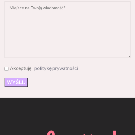
Akceptuję
politykę prywatności