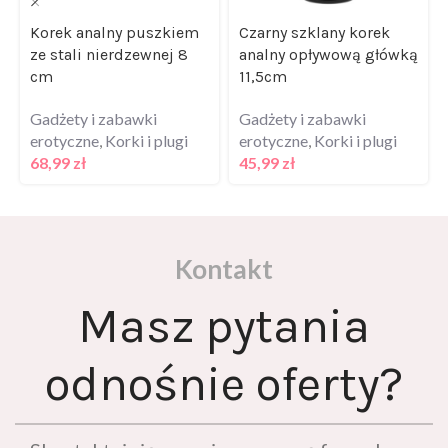
Korek analny puszkiem
Czarny szklany korek
ze stali nierdzewnej 8
analny opływową główką
cm
11,5cm
Gadżety i zabawki
Gadżety i zabawki
erotyczne
,
Korki i plugi
erotyczne
,
Korki i plugi
68,99
zł
45,99
zł
Kontakt
Masz pytania
odnośnie oferty?
Skontaktuj się z nami za pomocą formularza