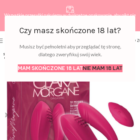
Wszystkie przesyłki pakujemy w dyskretne opakowanie, aby nikt nie
dowiedział się, co zamawiasz.
Czy masz skończone 18 lat?
0
MENU
0,00
Z
Musisz być pełnoletni aby przeglądać tę stronę,
dlatego zweryfikuj swój wiek.
SOLD
OUT
MAM SKOŃCZONE 18 LAT
NIE MAM 18 LAT