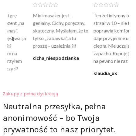
Mini masażer jest…
Ten żel intymny to był
Po
a
genialny. Cichy, poręczny,
strzał w 10 – nie tylko
to
skuteczny. Myślałam, że to
poprawia komfort, ale też
wy
a
tylko „zabawka”, a tu
daje przyjemne uczucie
bu
proszę – uzależnia 😅
ciepła. Nie uczula, bez
po
zapachu. Kupuję już 3 raz i
cicha_niespodzianka
@k
na pewno nie raz kupie
klaudia_xx
Zakupy z pełną dyskrecją
Neutralna przesyłka, pełna
anonimowość – bo Twoja
prywatność to nasz priorytet.