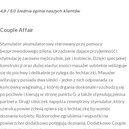
4,9 / 5.0 średnia opinia naszych klientów
Couple Affair
Stymulator akumulatorowy sterowany przy pomocy
bezprzewodowego pilota. Urządzenie dające przyjemność i
stymulację zarówno mężczyźnie, jak i kobiecie. Dzięki specjalnej
konstrukcji oraz dużej elastyczności masażer subtelnie wślizguje
się do pochwy i delikatnie przylega do łechtaczki. Masażer
wibrujący posiada dwa silniki – jeden z nich odpowiada za
końcówkę waginalną, z której drgania doskonale rozchodzą się
po pochwie i kierują w stronę punktu G, a także stymulują penisa
partnera. Drugi silniczek napędza zewnętrzny stymulator, który
szeroką powierzchnią opiera się o łechtaczkę by wzmóc
doznania kobiety. Różnorodne zgrubienia i wypustki na
powierzchni dodatkowo potęgują doznania. Dodatkowo Couple