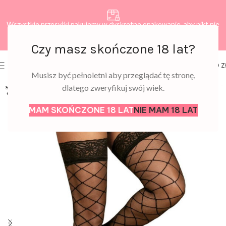
Wszystkie przesyłki pakujemy w dyskretne opakowanie, aby nikt nie
dowiedział się, co zamawiasz.
Czy masz skończone 18 lat?
0
MENU
0,00
Z
Musisz być pełnoletni aby przeglądać tę stronę,
dlatego zweryfikuj swój wiek.
SOLD
OUT
MAM SKOŃCZONE 18 LAT
NIE MAM 18 LAT