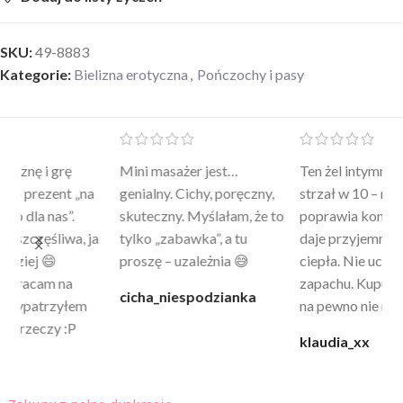
SKU:
49-8883
Kategorie:
Bielizna erotyczna
,
Pończochy i pasy
Mini masażer jest…
Ten żel intymny to był
Po
a
genialny. Cichy, poręczny,
strzał w 10 – nie tylko
to
skuteczny. Myślałam, że to
poprawia komfort, ale też
wy
a
tylko „zabawka”, a tu
daje przyjemne uczucie
bu
proszę – uzależnia 😅
ciepła. Nie uczula, bez
po
zapachu. Kupuję już 3 raz i
cicha_niespodzianka
@k
na pewno nie raz kupie
klaudia_xx
Zakupy z pełną dyskrecją