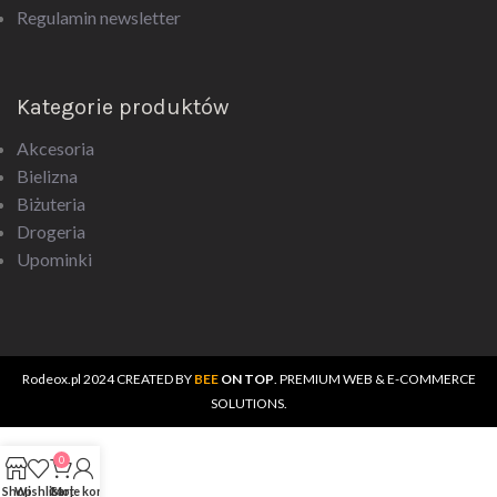
Regulamin newsletter
Kategorie produktów
Akcesoria
Bielizna
Biżuteria
Drogeria
Upominki
Rodeox.pl
2024 CREATED BY
BEE
ON TOP
. PREMIUM WEB & E-COMMERCE
SOLUTIONS.
0
Shop
Wishlist
Cart
Moje konto