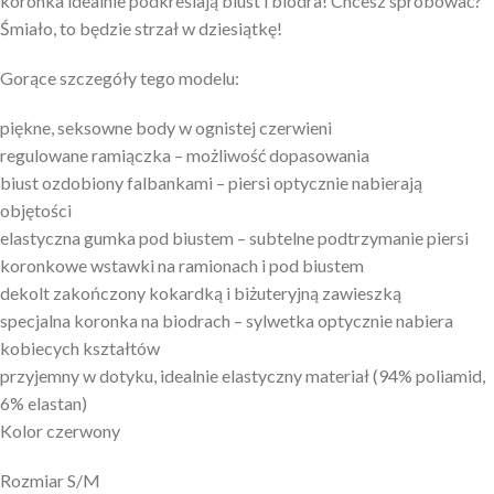
koronka idealnie podkreślają biust i biodra! Chcesz spróbować?
Śmiało, to będzie strzał w dziesiątkę!
Gorące szczegóły tego modelu:
piękne, seksowne body w ognistej czerwieni
regulowane ramiączka – możliwość dopasowania
biust ozdobiony falbankami – piersi optycznie nabierają
objętości
elastyczna gumka pod biustem – subtelne podtrzymanie piersi
koronkowe wstawki na ramionach i pod biustem
dekolt zakończony kokardką i biżuteryjną zawieszką
specjalna koronka na biodrach – sylwetka optycznie nabiera
kobiecych kształtów
przyjemny w dotyku, idealnie elastyczny materiał (94% poliamid,
6% elastan)
Kolor czerwony
Rozmiar S/M