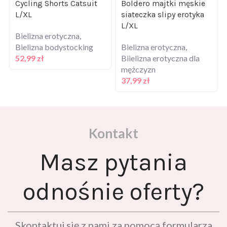
Cycling Shorts Catsuit
Boldero majtki męskie
L/XL
siateczka slipy erotyka
L/XL
Bielizna erotyczna
,
Bielizna bodystocking
Bielizna erotyczna
,
52,99
zł
Biielizna erotyczna dla
mężczyzn
37,99
zł
Kontakt
Masz pytania
odnośnie oferty?
Skontaktuj się z nami za pomocą formularza