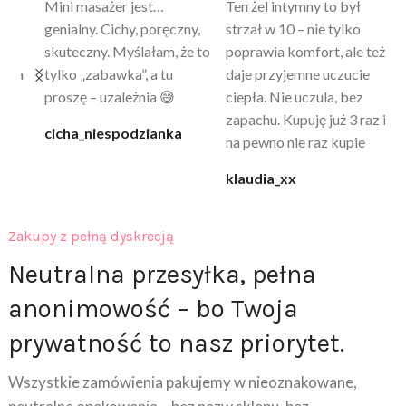
Mini masażer jest…
Ten żel intymny to był
Po
a
genialny. Cichy, poręczny,
strzał w 10 – nie tylko
to
skuteczny. Myślałam, że to
poprawia komfort, ale też
wy
a
tylko „zabawka”, a tu
daje przyjemne uczucie
bu
proszę – uzależnia 😅
ciepła. Nie uczula, bez
po
zapachu. Kupuję już 3 raz i
cicha_niespodzianka
@k
na pewno nie raz kupie
klaudia_xx
Zakupy z pełną dyskrecją
Neutralna przesyłka, pełna
anonimowość – bo Twoja
prywatność to nasz priorytet.
Wszystkie zamówienia pakujemy w nieoznakowane,
neutralne opakowania – bez nazw sklepu, bez