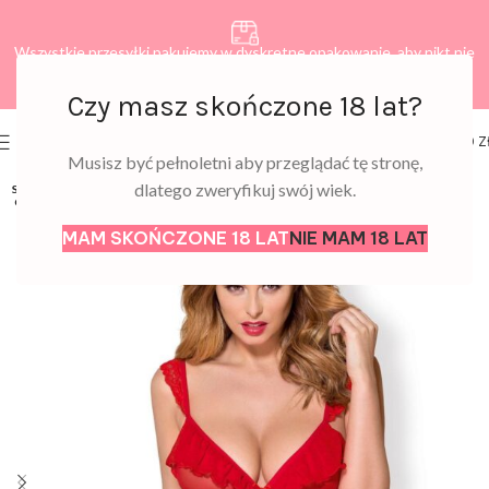
Wszystkie przesyłki pakujemy w dyskretne opakowanie, aby nikt nie
dowiedział się, co zamawiasz.
Czy masz skończone 18 lat?
0
MENU
0,00
Z
Musisz być pełnoletni aby przeglądać tę stronę,
dlatego zweryfikuj swój wiek.
SOLD
OUT
MAM SKOŃCZONE 18 LAT
NIE MAM 18 LAT