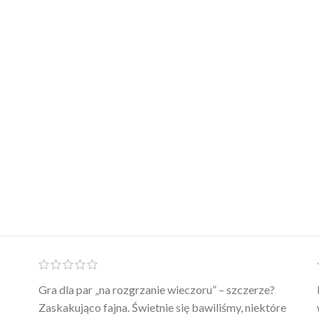
Ten żel intymny to był strzał w 10 – nie tylko
poprawia komfort, ale też daje przyjemne uczucie