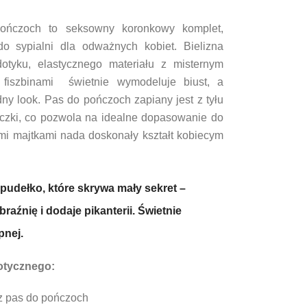
pończoch to seksowny koronkowy komplet,
o sypialni dla odważnych kobiet. Bielizna
tyku, elastycznego materiału z misternym
fiszbinami świetnie wymodeluje biust, a
ny look. Pas do pończoch zapiany jest z tyłu
eczki, co pozwola na idealne dopasowanie do
mi majtkami nada doskonały kształt kobiecym
pudełko, które skrywa mały sekret –
aźnię i dodaje pikanterii. Świetnie
pnej.
otycznego:
az pas do pończoch