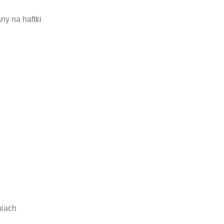
y na haftki
niach