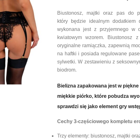
Biustonosz, majtki oraz pas do 
który będzie idealnym dodatkiem d
wykonana jest z przyjemnego w do
kwiatowym wzorem. Biustonosz z 
oryginalne ramiączka, zapewnią mod
na haftki i posiada regulowane pas
sylwetki. W zestawieniu z seksowny
biodrom.
Bielizna zapakowana jest w piękne 
miękkie piórko, które pobudza wyobr
sprawdzi się jako element gry wstę
Cechy 3-częściowego kompletu er
Trzy elementy: biustonosz, majtki or