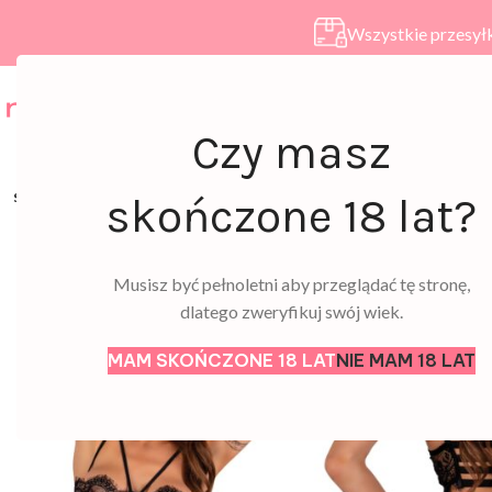
Wszystkie przesyłk
HOME
SKLEP
A
Czy masz
SOLD
skończone 18 lat?
OUT
Musisz być pełnoletni aby przeglądać tę stronę,
dlatego zweryfikuj swój wiek.
MAM SKOŃCZONE 18 LAT
NIE MAM 18 LAT