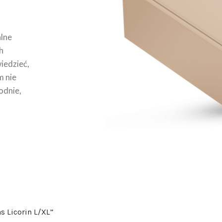
lne
h
wiedzieć,
m nie
odnie,
s Licorin L/XL”