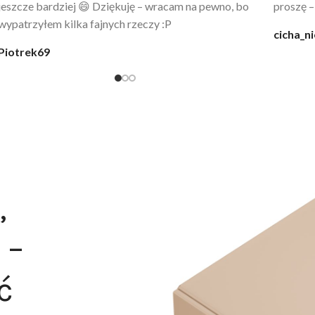
codziennie po kąpieli z mężem.
śmiechu,
moment
@karolina_dream
Monia
,
 –
ć