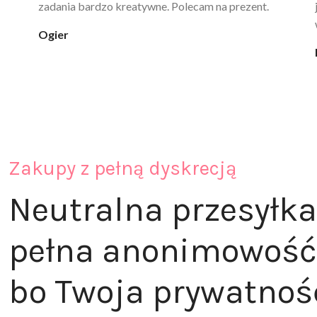
ciepła. Nie uczula, bez zapachu. Kupuję już 3 raz i na
pewno nie raz kupie
klaudia_xx
Zakupy z pełną dyskrecją
Neutralna przesyłka
pełna anonimowość
bo Twoja prywatnoś