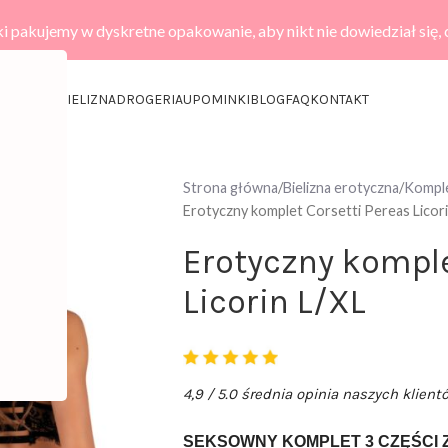
i pakujemy w dyskretne opakowanie, aby nikt nie dowiedział się,
KCESORIA
BIELIZNA
DROGERIA
UPOMINKI
BLOG
FAQ
KONTAKT
Strona główna
Bielizna erotyczna
Komple
Erotyczny komplet Corsetti Pereas Licori
Erotyczny komple
Licorin L/XL
4,9 / 5.0 średnia opinia naszych klient
SEKSOWNY KOMPLET 3 CZĘŚCI 