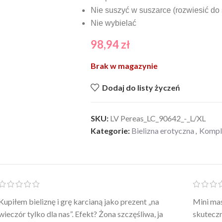
Nie suszyć w suszarce (rozwiesić do
Nie wybielać
98,94
zł
Brak w magazynie
Dodaj do listy życzeń
SKU:
LV Pereas_LC_90642_-_L/XL
Kategorie:
Bielizna erotyczna
,
Komple
Po prostu WOW! Szlafrok to sztos – lekki, chłodny, a
Kupiłam 
wygląda jak z luksusowego butiku. Noszę
świetny 