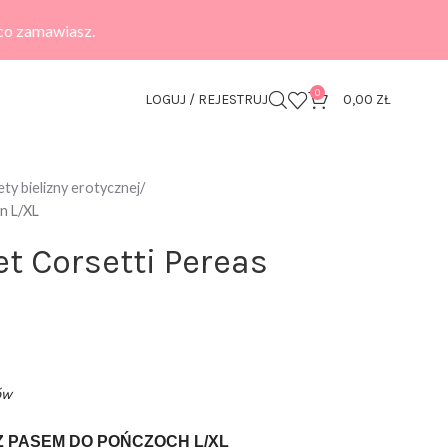
 co zamawiasz.
0
LOGUJ / REJESTRUJ
0,00
ZŁ
ty bielizny erotycznej
n L/XL
t Corsetti Pereas
ów
Z PASEM DO POŃCZOCH L/XL