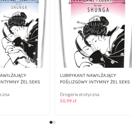
AWILŻAJĄCY
LUBRYKANT NAWILŻAJĄCY
INTYMNY ŻEL SEKS
POŚLIZGOWY INTYMNY ŻEL SEKS
yczna
Drogeria erotyczna
50,99
zł