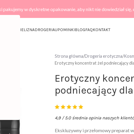
i pakujemy w dyskretne opakowanie, aby nikt nie dowiedział się,
KCESORIA
BIELIZNA
DROGERIA
UPOMINKI
BLOG
FAQ
KONTAKT
Strona główna
Drogeria erotyczna
Kosme
Erotyczny koncentrat żel podniecający dl
Erotyczny koncen
podniecający dla
4,9 / 5.0 średnia opinia naszych klient
Ekskluzywny i przełomowy preparat wy