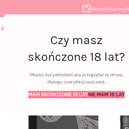
Wszystkie przesyłk
HOME
SKLEP
A
Czy masz
skończone 18 lat?
Musisz być pełnoletni aby przeglądać tę stronę,
dlatego zweryfikuj swój wiek.
MAM SKOŃCZONE 18 LAT
NIE MAM 18 LAT