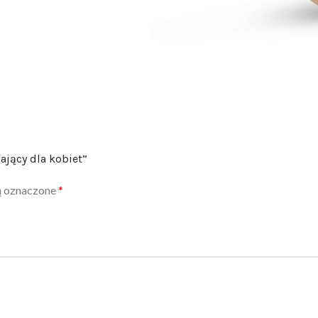
ający dla kobiet”
ą oznaczone
*