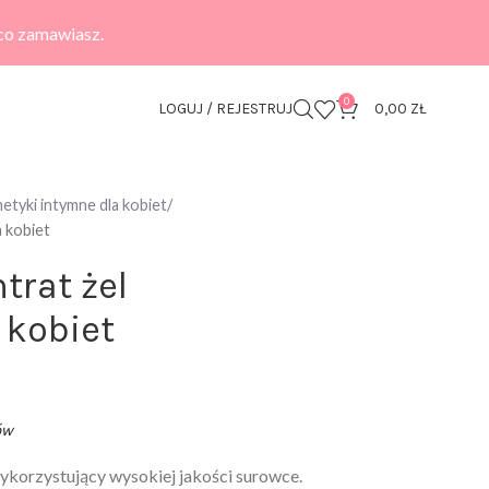
 co zamawiasz.
0
LOGUJ / REJESTRUJ
0,00
ZŁ
tyki intymne dla kobiet
a kobiet
trat żel
 kobiet
ów
korzystujący wysokiej jakości surowce.