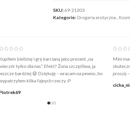
SKU:
69-21203
Kategorie:
Drogeria erotyczna
,
Kosme
Po prostu WOW! Szlafrok to sztos – lekki, chłodny, a
Kupiłam 
wygląda jak z luksusowego butiku. Noszę
świetny 
codziennie po kąpieli z mężem.
śmiechu,
moment
@karolina_dream
Monia