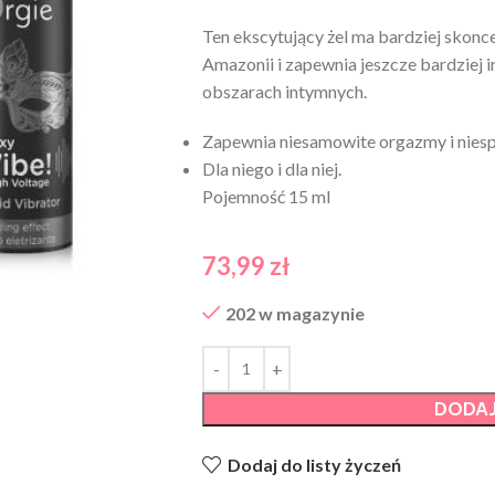
Ten ekscytujący żel ma bardziej skonc
Amazonii i zapewnia jeszcze bardziej 
obszarach intymnych.
Zapewnia niesamowite orgazmy i nies
Dla niego i dla niej.
Pojemność 15 ml
73,99
zł
202 w magazynie
DODAJ
Dodaj do listy życzeń