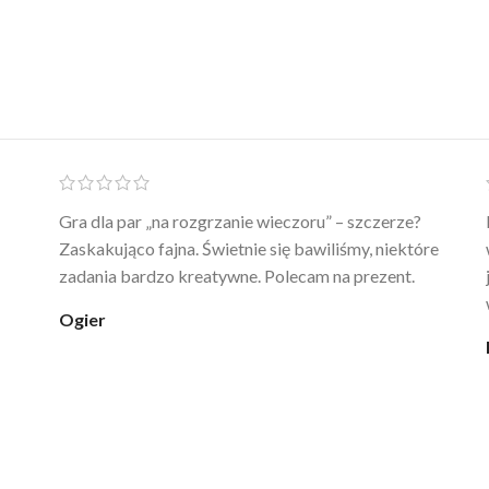
Ten żel intymny to był strzał w 10 – nie tylko
poprawia komfort, ale też daje przyjemne uczucie
ciepła. Nie uczula, bez zapachu. Kupuję już 3 raz i na
pewno nie raz kupie
klaudia_xx