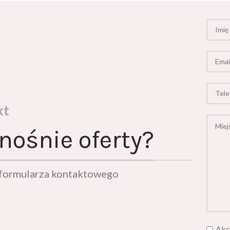
kt
nośnie oferty?
ą formularza kontaktowego
Akc