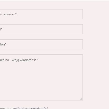
eptuję
politykę prywatności