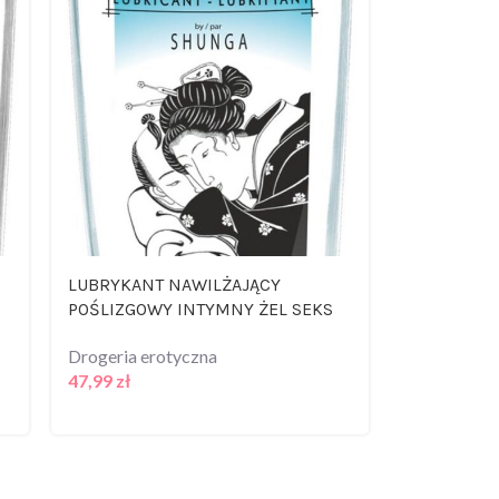
LUBRYKANT NAWILŻAJĄCY
OLEJEK DO
POŚLIZGOWY INTYMNY ŻEL SEKS
ROZGRZEW
KARMELO
Drogeria erotyczna
47,99
zł
Drogeria er
66,99
zł