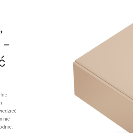
,
 –
ć
lne
h
wiedzieć,
m nie
odnie,