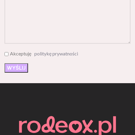
Akceptuję
politykę prywatności