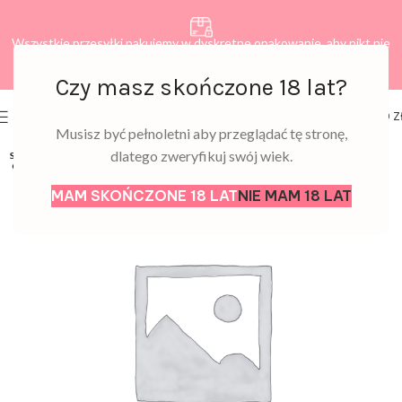
Wszystkie przesyłki pakujemy w dyskretne opakowanie, aby nikt nie
dowiedział się, co zamawiasz.
Czy masz skończone 18 lat?
0
MENU
0,00
Z
Musisz być pełnoletni aby przeglądać tę stronę,
dlatego zweryfikuj swój wiek.
SOLD
OUT
MAM SKOŃCZONE 18 LAT
NIE MAM 18 LAT