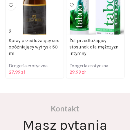
Spray przedłużający sex
Żel przedłużający
opóźniający wytrysk 50
stosunek dla mężczyzn
ml
intymny
Drogeria erotyczna
Drogeria erotyczna
27,99
zł
29,99
zł
Kontakt
Masz pytania