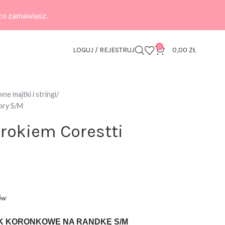
 co zamawiasz.
0
LOGUJ / REJESTRUJ
0,00
ZŁ
e majtki i stringi
ory S/M
krokiem Corestti
ów
OK KORONKOWE NA RANDKĘ S/M