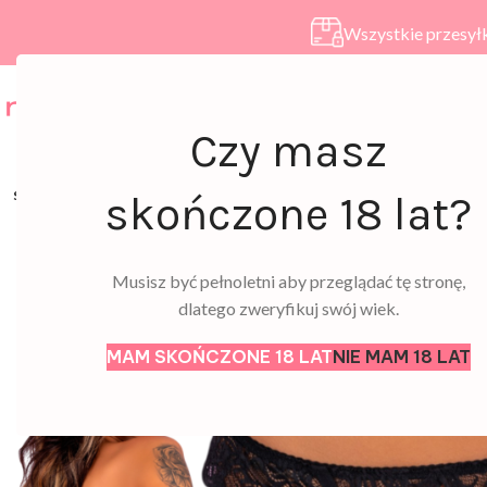
Wszystkie przesyłk
HOME
SKLEP
A
Czy masz
SOLD
skończone 18 lat?
OUT
Musisz być pełnoletni aby przeglądać tę stronę,
dlatego zweryfikuj swój wiek.
MAM SKOŃCZONE 18 LAT
NIE MAM 18 LAT