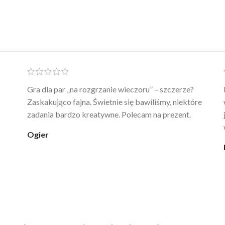
Ten żel intymny to był strzał w 10 – nie tylko
poprawia komfort, ale też daje przyjemne uczucie
ciepła. Nie uczula, bez zapachu. Kupuję już 3 raz i na
pewno nie raz kupie
klaudia_xx