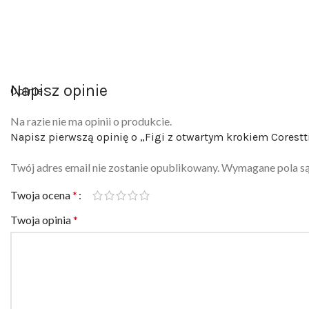
Napisz opinie
Opinie
Na razie nie ma opinii o produkcie.
Napisz pierwszą opinię o „Figi z otwartym krokiem Corestt
Twój adres email nie zostanie opublikowany.
Wymagane pola s
Twoja ocena
*
Twoja opinia
*