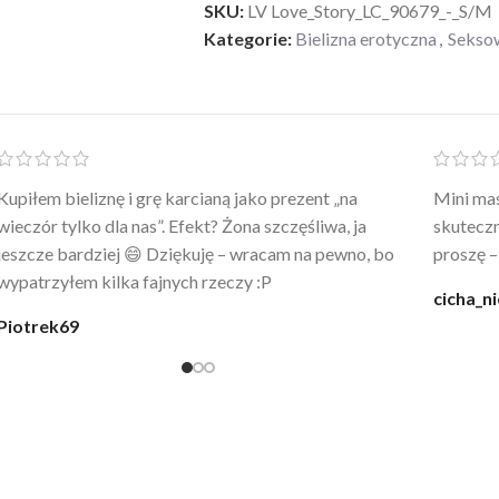
SKU:
LV Love_Story_LC_90679_-_S/M
Kategorie:
Bielizna erotyczna
,
Seksow
Po prostu WOW! Szlafrok to sztos – lekki, chłodny, a
Kupiłam 
wygląda jak z luksusowego butiku. Noszę
świetny 
codziennie po kąpieli z mężem.
śmiechu,
moment
@karolina_dream
Monia