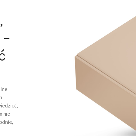
,
 –
ć
lne
h
wiedzieć,
m nie
odnie,