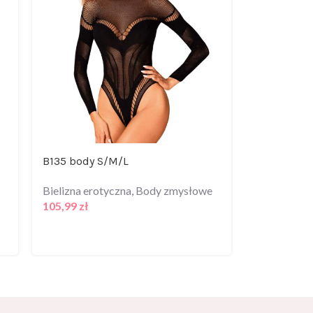
B135 body S/M/L
Corsage Bl
Bielizna erotyczna
,
Body zmysłowe
Bielizna er
105,99
zł
Zmysłowe
211,99
zł