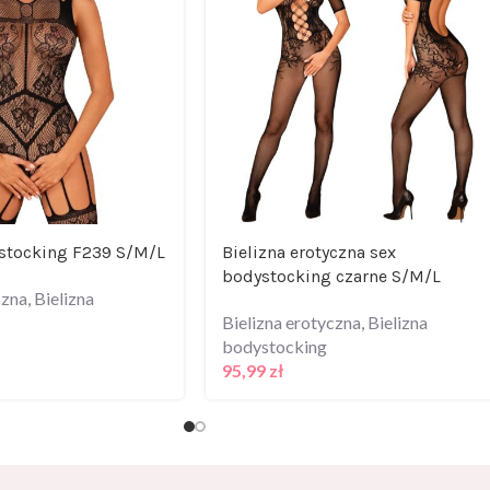
ystocking F239 S/M/L
Bielizna erotyczna sex
bodystocking czarne S/M/L
czna
,
Bielizna
Bielizna erotyczna
,
Bielizna
bodystocking
95,99
zł