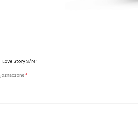
i Love Story S/M”
ą oznaczone
*