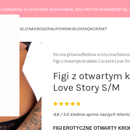
i pakujemy w dyskretne opakowanie, aby nikt nie dowiedział się,
KCESORIA
BIELIZNA
DROGERIA
UPOMINKI
BLOG
FAQ
KONTAKT
Strona główna
Bielizna erotyczna
Seksown
Figi z otwartym krokiem Corestti Love St
Figi z otwartym 
Love Story S/M
4,9 / 5.0 średnia opinia naszych klient
FIGI EROTYCZNE OTWARTY KR