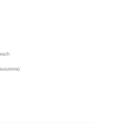
niach
 suszenia)