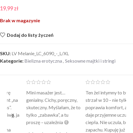
19,99
zł
Brak w magazynie
Dodaj do listy życzeń
SKU:
LV Melanie_LC_6090_-_L/XL
Kategorie:
Bielizna erotyczna
,
Seksowne majtki i stringi
Mini masażer jest…
Ten żel intymny to był
Po
a
genialny. Cichy, poręczny,
strzał w 10 – nie tylko
to
skuteczny. Myślałam, że to
poprawia komfort, ale też
wy
a
tylko „zabawka”, a tu
daje przyjemne uczucie
bu
proszę – uzależnia 😅
ciepła. Nie uczula, bez
po
zapachu. Kupuję już 3 raz i