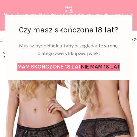
Wszystkie przesyłki pakujemy w dyskretne opakowanie, aby nikt nie
dowiedział się, co zamawiasz.
Czy masz skończone 18 lat?
0
MENU
0,00
Z
Musisz być pełnoletni aby przeglądać tę stronę,
dlatego zweryfikuj swój wiek.
SOLD
OUT
MAM SKOŃCZONE 18 LAT
NIE MAM 18 LAT