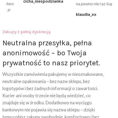
cicha_niespodzianka
@k
na pewno nie raz kupie
klaudia_xx
Zakupy z pełną dyskrecją
Neutralna przesyłka, pełna
anonimowość – bo Twoja
prywatność to nasz priorytet.
Wszystkie zamówienia pakujemy w nieoznakowane,
neutralne opakowania – bez nazw sklepu, bez
logotypów i bez żadnych informacji o zawartości.
Kurier ani osoby trzecie nie będą wiedzieć, co
znajduje się w środku. Dodatkowo na wyciągu
bankowym nie pojawia się nazwa sklepu – dzięki
temu robisz zakupy swobodnie, komfortowo i bez