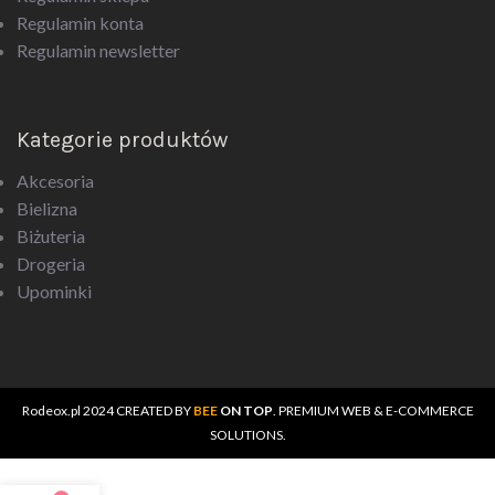
Regulamin konta
Regulamin newsletter
Kategorie produktów
Akcesoria
Bielizna
Biżuteria
Drogeria
Upominki
Rodeox.pl
2024 CREATED BY
BEE
ON TOP
. PREMIUM WEB & E-COMMERCE
SOLUTIONS.