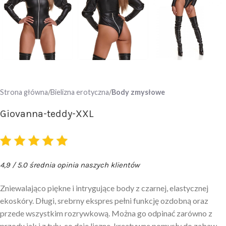
Strona główna
Bielizna erotyczna
Body zmysłowe
Giovanna-teddy-XXL
4,9 / 5.0 średnia opinia naszych klientów
Zniewalająco piękne i intrygujące body z czarnej, elastycznej
ekoskóry. Długi, srebrny ekspres pełni funkcję ozdobną oraz
przede wszystkim rozrywkową. Można go odpinać zarówno z
przodu jak i z tyłu, co daje liczne, kreatywne pomysły do zabaw.