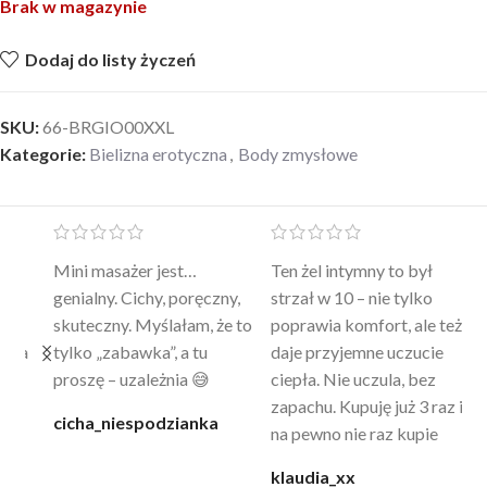
Brak w magazynie
Dodaj do listy życzeń
SKU:
66-BRGIO00XXL
Kategorie:
Bielizna erotyczna
,
Body zmysłowe
Mini masażer jest…
Ten żel intymny to był
Po
a
genialny. Cichy, poręczny,
strzał w 10 – nie tylko
to
skuteczny. Myślałam, że to
poprawia komfort, ale też
wy
a
tylko „zabawka”, a tu
daje przyjemne uczucie
bu
proszę – uzależnia 😅
ciepła. Nie uczula, bez
po
zapachu. Kupuję już 3 raz i
cicha_niespodzianka
@k
na pewno nie raz kupie
klaudia_xx