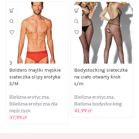
Boldero majtki męskie
Bodystocking siateczka
siateczka slipy erotyka
na ciało otwarty krok
S/M
s/m
Bielizna erotyczna
,
Bielizna erotyczna
,
Biielizna erotyczna dla
Bielizna bodystocking
mężczyzn
41,99
zł
37,99
zł