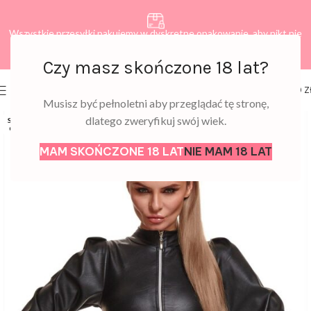
Wszystkie przesyłki pakujemy w dyskretne opakowanie, aby nikt nie
dowiedział się, co zamawiasz.
Czy masz skończone 18 lat?
0
MENU
0,00
Z
Musisz być pełnoletni aby przeglądać tę stronę,
dlatego zweryfikuj swój wiek.
SOLD
OUT
MAM SKOŃCZONE 18 LAT
NIE MAM 18 LAT