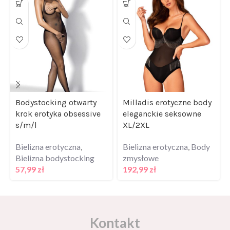
Bodystocking otwarty
Milladis erotyczne body
krok erotyka obsessive
eleganckie seksowne
s/m/l
XL/2XL
Bielizna erotyczna
,
Bielizna erotyczna
,
Body
Bielizna bodystocking
zmysłowe
57,99
zł
192,99
zł
Kontakt