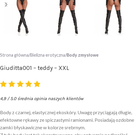
Strona główna
Bielizna erotyczna
Body zmysłowe
Giuditta001 – teddy – XXL
4,9 / 5.0 średnia opinia naszych klientów
Body z czarnej, elastycznej ekoskóry. Uwagę przyciągają długie,
efektowne rękawy ze spiczastymi ramionami. Posiadają ozdobne
zamki błyskawiczne w kolorze srebrnym.
Z tyłu body jest tak skonstruowane, aby optycznie podkreślać