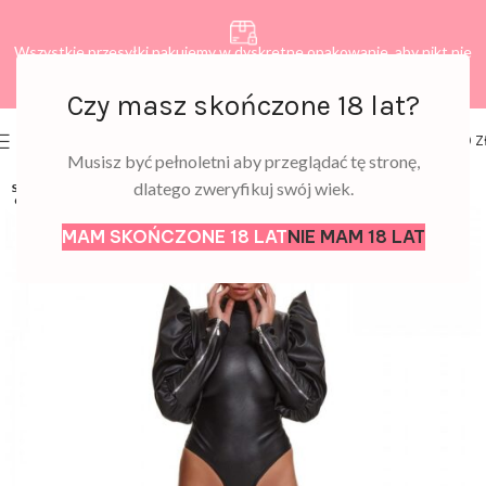
Wszystkie przesyłki pakujemy w dyskretne opakowanie, aby nikt nie
dowiedział się, co zamawiasz.
Czy masz skończone 18 lat?
0
MENU
0,00
Z
Musisz być pełnoletni aby przeglądać tę stronę,
dlatego zweryfikuj swój wiek.
SOLD
OUT
MAM SKOŃCZONE 18 LAT
NIE MAM 18 LAT