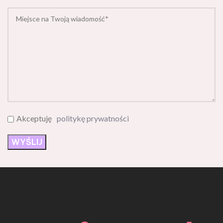
Akceptuję
politykę prywatności