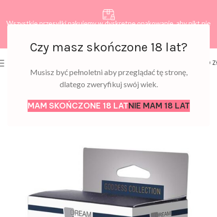
Wszystkie przesyłki pakujemy w dyskretne opakowanie, aby nikt nie
dowiedział się, co zamawiasz.
Czy masz skończone 18 lat?
0
MENU
0,00
Z
Musisz być pełnoletni aby przeglądać tę stronę,
dlatego zweryfikuj swój wiek.
MAM SKOŃCZONE 18 LAT
NIE MAM 18 LAT