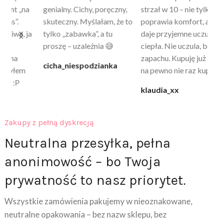
a
genialny. Cichy, poręczny,
strzał w 10 – nie tylko
to
skuteczny. Myślałam, że to
poprawia komfort, ale też
wy
a
tylko „zabawka”, a tu
daje przyjemne uczucie
bu
proszę – uzależnia 😅
ciepła. Nie uczula, bez
po
zapachu. Kupuję już 3 raz i
cicha_niespodzianka
@k
na pewno nie raz kupie
klaudia_xx
Zakupy z pełną dyskrecją
Neutralna przesyłka, pełna
anonimowość – bo Twoja
prywatność to nasz priorytet.
Wszystkie zamówienia pakujemy w nieoznakowane,
neutralne opakowania – bez nazw sklepu, bez