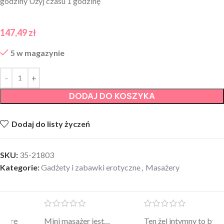
godziny Użyj czasu 1 godzinę
147,49
zł
5 w magazynie
DODAJ DO KOSZYKA
Dodaj do listy życzeń
SKU:
35-21803
Kategorie:
Gadżety i zabawki erotyczne
,
Masażery
Mini masażer jest…
Ten żel intymny to był
Po