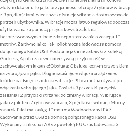
złotym detalom. To jajko przyjemności oferuje 7 rytmów wibracji
z 3 prędkościami, więc zawsze istnieje wibracja dostosowana do
potrzeb użytkownika. Wibracje można łatwo regulować podczas
użytkowania za pomocą przycisków strzałek na
bezprzewodowym pilocie zdalnego sterowania o zasięgu 10
metrów. Zarówno jajko, jak i pilot można ładować za pomocą
dołączonego kabla USB.Podobnie jak inne zabawki z kolekcji
Goddess, Apollo zapewni intensywną przyjemność w
zachwycającym luksusie!Obsługa: Obsługa jednym przyciskiem
na wibrującym jajku. Długie naciśnięcie włącza urządzenie,
krótkie naciśnięcie zmienia wibracje. Pilota można używać po
włączeniu wibrującego jajka. Posiada 3 przyciski: przycisk
zasilania i 2 przyciski strzałek do zmiany wibracji. Wibrujące
jajko z pilotem 7 rytmów wibracji, 3 prędkości wibracji Mocny
sznurek Pilot ma zasięg 10 metrów Wodoodporny IPX7
Ładowanie przez USB za pomocą dołączonego kabla USB
Wykonany z silikonu i ABS z powłoką PU Czas ładowania 3