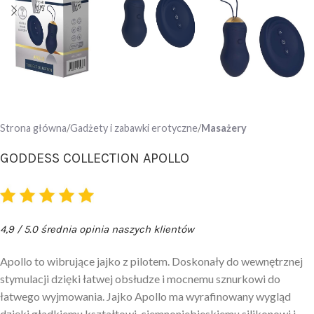
Strona główna
Gadżety i zabawki erotyczne
Masażery
GODDESS COLLECTION APOLLO
4,9 / 5.0 średnia opinia naszych klientów
Apollo to wibrujące jajko z pilotem. Doskonały do ​​wewnętrznej
stymulacji dzięki łatwej obsłudze i mocnemu sznurkowi do
łatwego wyjmowania. Jajko Apollo ma wyrafinowany wygląd
dzięki gładkiemu kształtowi, ciemnoniebieskiemu silikonowi i