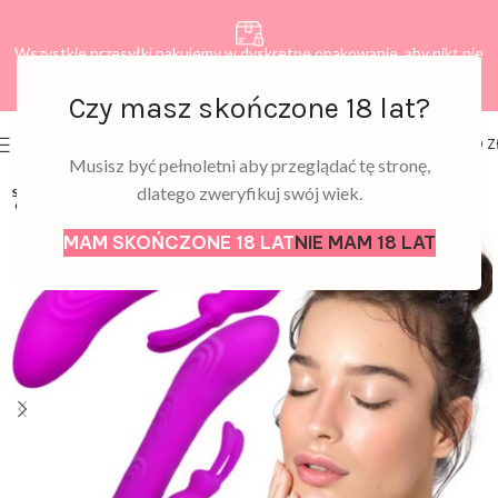
Wszystkie przesyłki pakujemy w dyskretne opakowanie, aby nikt nie
dowiedział się, co zamawiasz.
Czy masz skończone 18 lat?
0
MENU
0,00
Z
Musisz być pełnoletni aby przeglądać tę stronę,
dlatego zweryfikuj swój wiek.
SOLD
OUT
MAM SKOŃCZONE 18 LAT
NIE MAM 18 LAT