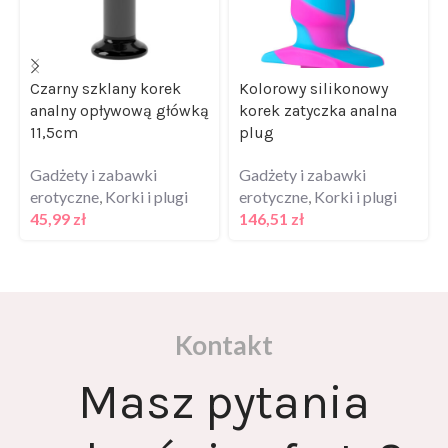
Czarny szklany korek
Kolorowy silikonowy
analny opływową główką
korek zatyczka analna
11,5cm
plug
Gadżety i zabawki
Gadżety i zabawki
erotyczne
,
Korki i plugi
erotyczne
,
Korki i plugi
45,99
zł
146,51
zł
Kontakt
Masz pytania
odnośnie oferty?