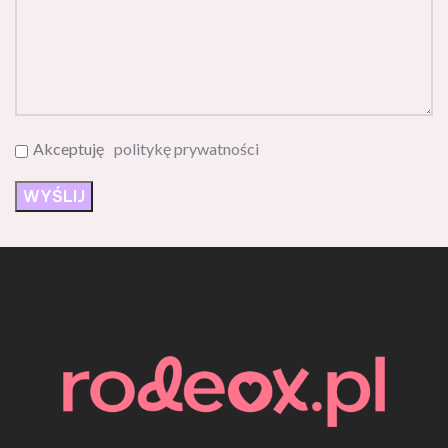
Akceptuję
politykę prywatności