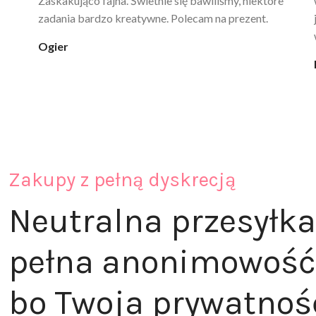
poprawia komfort, ale też daje przyjemne uczucie
ciepła. Nie uczula, bez zapachu. Kupuję już 3 raz i na
pewno nie raz kupie
klaudia_xx
Zakupy z pełną dyskrecją
Neutralna przesyłka
pełna anonimowość
bo Twoja prywatnoś