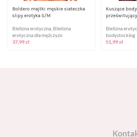
Boldero majtki męskie siateczka
Kuszące body
slipy erotyka S/M
prześwitujący
Bielizna erotyczna
,
Biielizna
Bielizna eroty
erotyczna dla mężczyzn
bodystocking
37,99
zł
51,99
zł
Konta