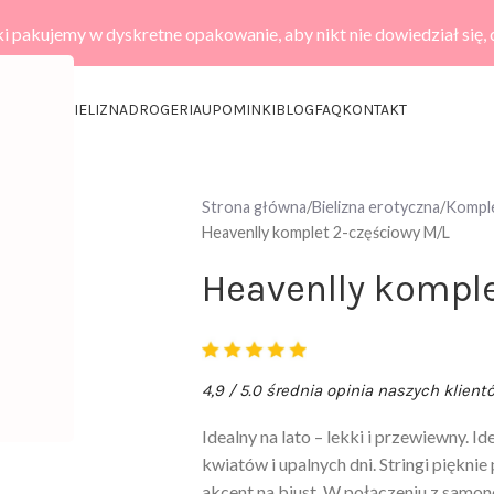
i pakujemy w dyskretne opakowanie, aby nikt nie dowiedział się,
KCESORIA
BIELIZNA
DROGERIA
UPOMINKI
BLOG
FAQ
KONTAKT
Strona główna
Bielizna erotyczna
Komple
Heavenlly komplet 2-częściowy M/L
Heavenlly kompl
4,9 / 5.0 średnia opinia naszych klient
Idealny na lato – lekki i przewiewny. Id
kwiatów i upalnych dni. Stringi piękni
akcent na biust. W połączeniu z sam