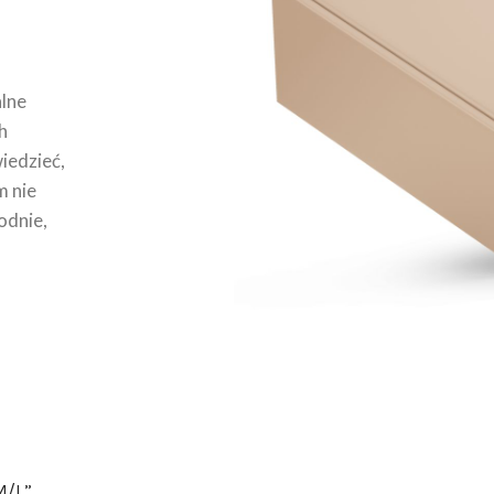
lne
h
wiedzieć,
m nie
odnie,
M/L”