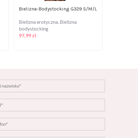
Bielizna-Bodystocking G329 S/M/L
Strój eroty
bodystocki
Bielizna erotyczna
,
Bielizna
bodystocking
Bielizna er
97,99
zł
bodystocki
96,71
zł