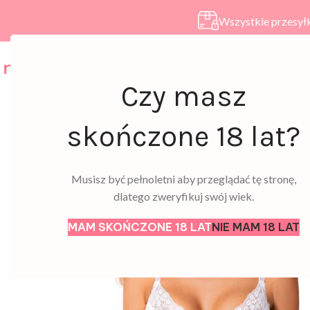
Wszystkie przesyłk
HOME
SKLEP
A
Czy masz
skończone 18 lat?
Musisz być pełnoletni aby przeglądać tę stronę,
dlatego zweryfikuj swój wiek.
MAM SKOŃCZONE 18 LAT
NIE MAM 18 LAT