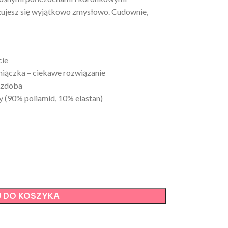
czujesz się wyjątkowo zmysłowo. Cudownie,
cie
miączka – ciekawe rozwiązanie
ozdoba
y (90% poliamid, 10% elastan)
 DO KOSZYKA