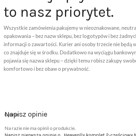
to nasz priorytet.
Wszystkie zamówienia pakujemy w nieoznakowane, neutra
opakowania – bez nazw sklepu, bez logotypów i bez żadnyc
informacji o zawartości. Kurier ani osoby trzecie nie będą 
co znajduje się w środku. Dodatkowo na wyciągu bankowy
pojawia się nazwa sklepu – dzięki temu robisz zakupy swob
komfortowo i bez obaw o prywatność.
Napisz opinie
Opinie
Na razie nie ma opinii o produkcie.
Napisz pierwszą opinię o „Heavenlly komplet 2-częściowy 