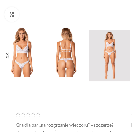
Click to enlarge
Ten żel intymny to był strzał w 10 – nie tylko