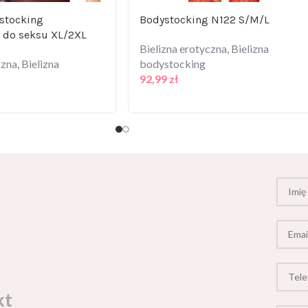
stocking
Bodystocking N122 S/M/L
 do seksu XL/2XL
Bielizna erotyczna
,
Bielizna
czna
,
Bielizna
bodystocking
92,99
zł
kt