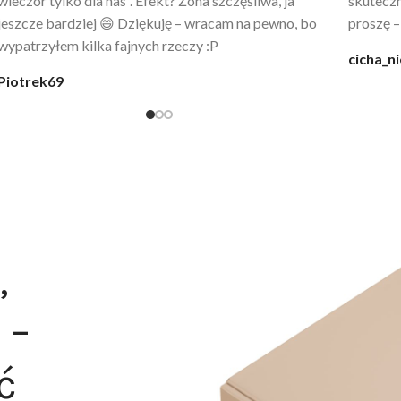
wygląda jak z luksusowego butiku. Noszę
świetny 
codziennie po kąpieli z mężem.
śmiechu,
moment
@karolina_dream
Monia
,
 –
ć