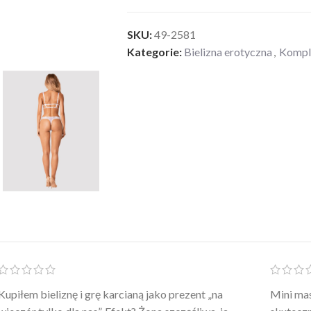
SKU:
49-2581
Kategorie:
Bielizna erotyczna
,
Komple
Po prostu WOW! Szlafrok to sztos – lekki, chłodny, a
Kupiłam 