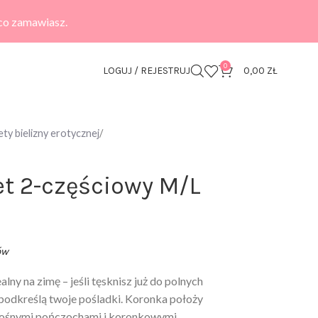
 co zamawiasz.
0
LOGUJ / REJESTRUJ
0,00
ZŁ
ty bielizny erotycznej
et 2-częściowy M/L
ów
ealny na zimę – jeśli tęsknisz już do polnych
e podkreślą twoje pośladki. Koronka położy
onośnymi pończochami i koronkowymi