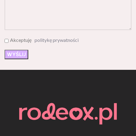
Akceptuję
politykę prywatności