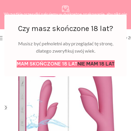
Wszystkie przesyłki pakujemy w dyskretne opakowanie, aby nikt nie
dowiedział się, co zamawiasz.
Czy masz skończone 18 lat?
0
MENU
0,00
Z
Musisz być pełnoletni aby przeglądać tę stronę,
dlatego zweryfikuj swój wiek.
MAM SKOŃCZONE 18 LAT
NIE MAM 18 LAT