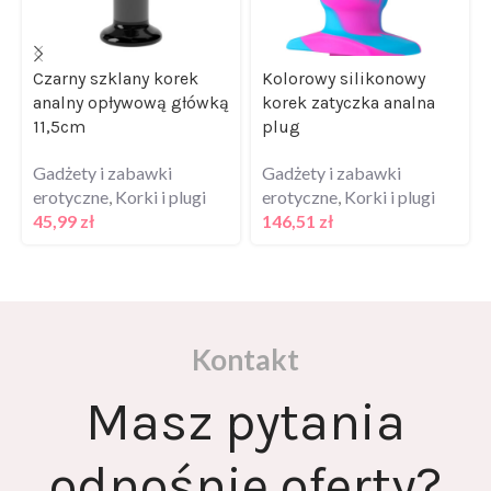
Czarny szklany korek
Kolorowy silikonowy
analny opływową główką
korek zatyczka analna
11,5cm
plug
Gadżety i zabawki
Gadżety i zabawki
erotyczne
,
Korki i plugi
erotyczne
,
Korki i plugi
45,99
zł
146,51
zł
Kontakt
Masz pytania
odnośnie oferty?