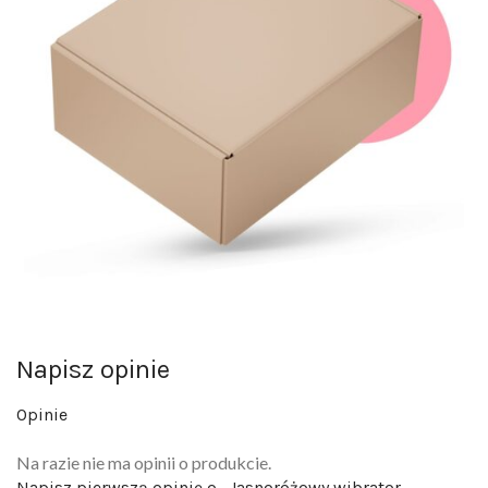
Napisz opinie
Opinie
Na razie nie ma opinii o produkcie.
Napisz pierwszą opinię o „Jasnoróżowy wibrator
stymulator łechtaczki 20,5 cm”