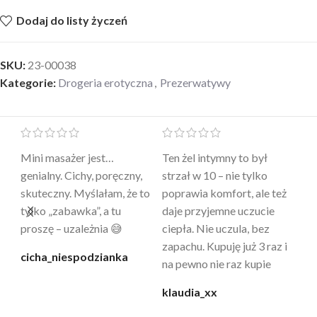
Dodaj do listy życzeń
SKU:
23-00038
Kategorie:
Drogeria erotyczna
,
Prezerwatywy
Mini masażer jest…
Ten żel intymny to był
Po
a
genialny. Cichy, poręczny,
strzał w 10 – nie tylko
to
skuteczny. Myślałam, że to
poprawia komfort, ale też
wy
a
tylko „zabawka”, a tu
daje przyjemne uczucie
bu
proszę – uzależnia 😅
ciepła. Nie uczula, bez
po
zapachu. Kupuję już 3 raz i
cicha_niespodzianka
@k
na pewno nie raz kupie
klaudia_xx