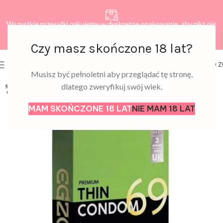
Wszystkie przesyłki pakujemy w dyskretne opakowanie, aby nikt nie
dowiedział się, co zamawiasz.
Czy masz skończone 18 lat?
0
MENU
0,00
Z
Musisz być pełnoletni aby przeglądać tę stronę,
dlatego zweryfikuj swój wiek.
SOLD
OUT
MAM SKOŃCZONE 18 LAT
NIE MAM 18 LAT