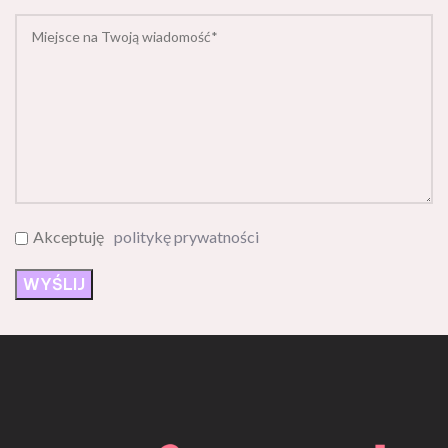
Akceptuję
politykę prywatności