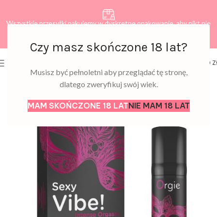
Wszystkie przesyłki pakujemy w dyskretne opakowanie, aby nikt nie
dowiedział się, co zamawiasz.
Czy masz skończone 18 lat?
0
MENU
0,00
Z
Musisz być pełnoletni aby przeglądać tę stronę,
dlatego zweryfikuj swój wiek.
MAM SKOŃCZONE 18 LAT
NIE MAM 18 LAT