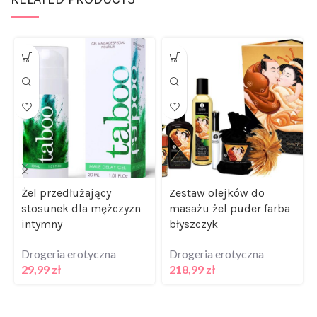
Żel przedłużający
Zestaw olejków do
stosunek dla mężczyzn
masażu żel puder farba
intymny
błyszczyk
Drogeria erotyczna
Drogeria erotyczna
29,99
zł
218,99
zł