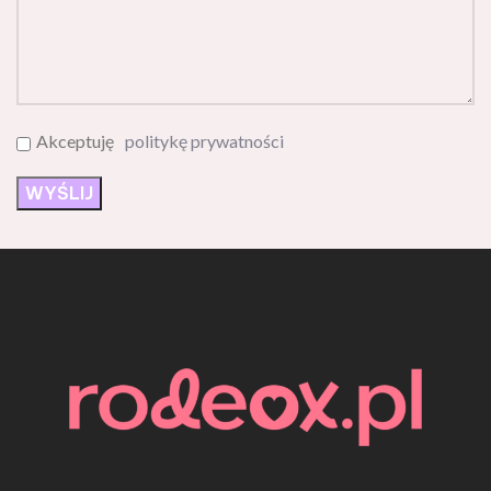
Akceptuję
politykę prywatności