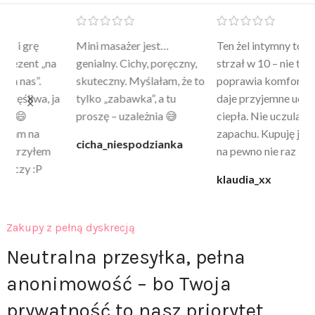
Mini masażer jest…
Ten żel intymny to był
Po
a
genialny. Cichy, poręczny,
strzał w 10 – nie tylko
to
skuteczny. Myślałam, że to
poprawia komfort, ale też
wy
a
tylko „zabawka”, a tu
daje przyjemne uczucie
bu
proszę – uzależnia 😅
ciepła. Nie uczula, bez
po
zapachu. Kupuję już 3 raz i
cicha_niespodzianka
@k
na pewno nie raz kupie
klaudia_xx
Zakupy z pełną dyskrecją
Neutralna przesyłka, pełna
anonimowość – bo Twoja
prywatność to nasz priorytet.