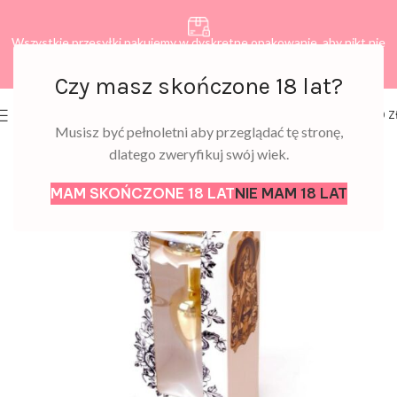
Wszystkie przesyłki pakujemy w dyskretne opakowanie, aby nikt nie
dowiedział się, co zamawiasz.
Czy masz skończone 18 lat?
0
MENU
0,00
Z
Musisz być pełnoletni aby przeglądać tę stronę,
dlatego zweryfikuj swój wiek.
MAM SKOŃCZONE 18 LAT
NIE MAM 18 LAT