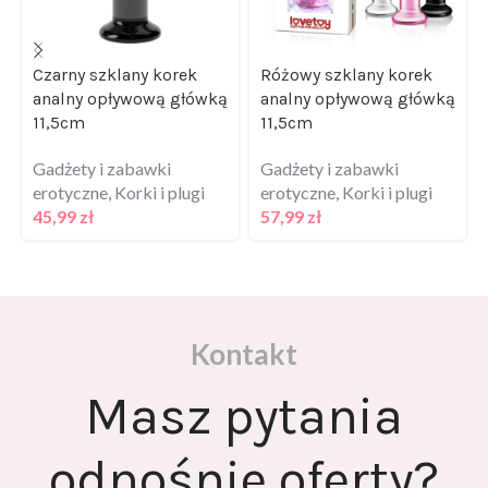
Czarny szklany korek
Różowy szklany korek
analny opływową główką
analny opływową główką
11,5cm
11,5cm
Gadżety i zabawki
Gadżety i zabawki
erotyczne
,
Korki i plugi
erotyczne
,
Korki i plugi
45,99
zł
57,99
zł
Kontakt
Masz pytania
odnośnie oferty?