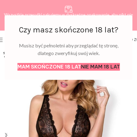
Wszystkie przesyłki pakujemy w dyskretne opakowanie, aby nikt nie
dowiedział się, co zamawiasz.
Czy masz skończone 18 lat?
0
MENU
0,00
Z
Musisz być pełnoletni aby przeglądać tę stronę,
dlatego zweryfikuj swój wiek.
SOLD
OUT
MAM SKOŃCZONE 18 LAT
NIE MAM 18 LAT