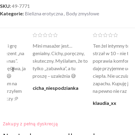
SKU:
49-7771
Kategorie:
Bielizna erotyczna
,
Body zmysłowe
Mini masażer jest…
Ten żel intymny to był
Po
a
genialny. Cichy, poręczny,
strzał w 10 – nie tylko
to
skuteczny. Myślałam, że to
poprawia komfort, ale też
wy
a
tylko „zabawka”, a tu
daje przyjemne uczucie
bu
proszę – uzależnia 😅
ciepła. Nie uczula, bez
po
zapachu. Kupuję już 3 raz i
cicha_niespodzianka
@k
na pewno nie raz kupie
klaudia_xx
Zakupy z pełną dyskrecją
Neutralna przesyłka, pełna