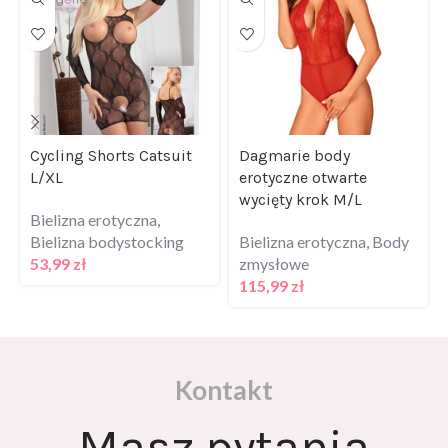
Cycling Shorts Catsuit
Dagmarie body
L/XL
erotyczne otwarte
wycięty krok M/L
Bielizna erotyczna
,
Bielizna bodystocking
Bielizna erotyczna
,
Body
53,99
zł
zmysłowe
115,99
zł
Kontakt
Masz pytania