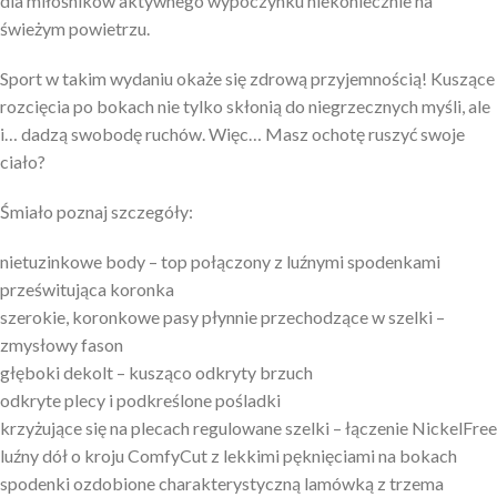
dla miłośników aktywnego wypoczynku niekoniecznie na
świeżym powietrzu.
Sport w takim wydaniu okaże się zdrową przyjemnością! Kuszące
rozcięcia po bokach nie tylko skłonią do niegrzecznych myśli, ale
i… dadzą swobodę ruchów. Więc… Masz ochotę ruszyć swoje
ciało?
Śmiało poznaj szczegóły:
nietuzinkowe body – top połączony z luźnymi spodenkami
prześwitująca koronka
szerokie, koronkowe pasy płynnie przechodzące w szelki –
zmysłowy fason
głęboki dekolt – kusząco odkryty brzuch
odkryte plecy i podkreślone pośladki
krzyżujące się na plecach regulowane szelki – łączenie NickelFree
luźny dół o kroju ComfyCut z lekkimi pęknięciami na bokach
spodenki ozdobione charakterystyczną lamówką z trzema