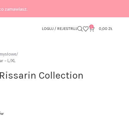
 co zamawiasz.
0
LOGUJ / REJESTRUJ
0,00
ZŁ
zmysłowe
ar – L/XL
Rissarin Collection
ów