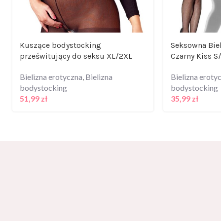
Kuszące bodystocking
Seksowna Bie
prześwitujący do seksu XL/2XL
Czarny Kiss S
Bielizna erotyczna
,
Bielizna
Bielizna eroty
bodystocking
bodystocking
51,99
zł
35,99
zł