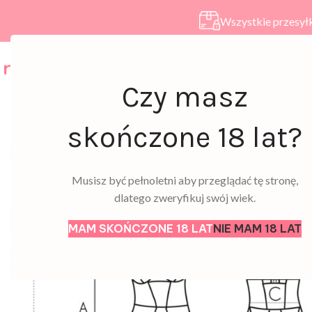
Wszystkie przesyłk
HOME
SKLEP
A
Czy masz
skończone 18 lat?
Musisz być pełnoletni aby przeglądać tę stronę,
dlatego zweryfikuj swój wiek.
MAM SKOŃCZONE 18 LAT
NIE MAM 18 LAT