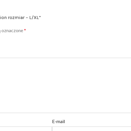
tion rozmiar – L/XL”
ą oznaczone
*
E-mail