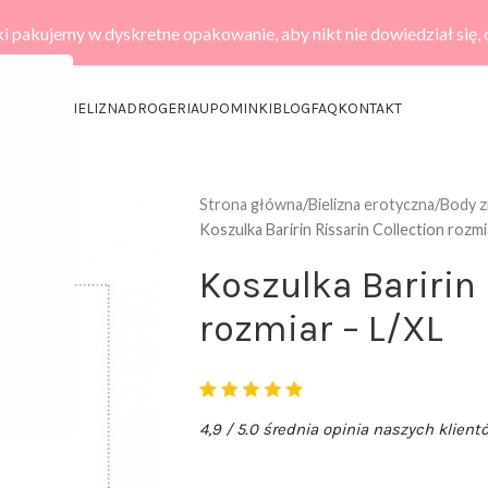
i pakujemy w dyskretne opakowanie, aby nikt nie dowiedział się,
KCESORIA
BIELIZNA
DROGERIA
UPOMINKI
BLOG
FAQ
KONTAKT
Strona główna
Bielizna erotyczna
Body 
Koszulka Baririn Rissarin Collection rozmi
Koszulka Baririn 
rozmiar – L/XL
4,9 / 5.0 średnia opinia naszych klient