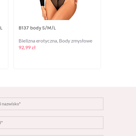
/L
B137 body S/M/L
Corsage Bl
Bielizna erotyczna
,
Body zmysłowe
Bielizna er
92,99
zł
Zmysłowe
211,99
zł