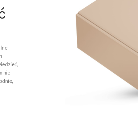
ć
lne
h
wiedzieć,
m nie
odnie,