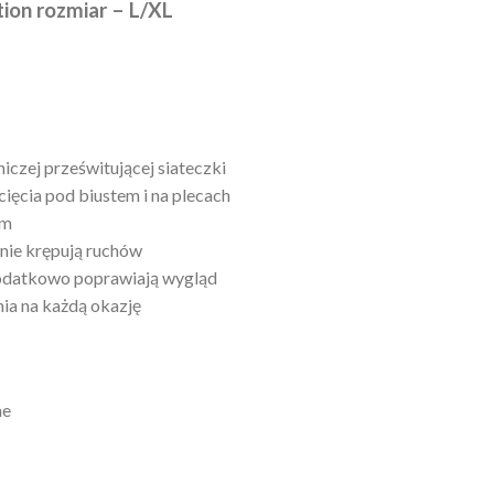
tion rozmiar – L/XL
niczej prześwitującej siateczki
ięcia pod biustem i na plecach
em
 i nie krępują ruchów
dodatkowo poprawiają wygląd
ia na każdą okazję
ne