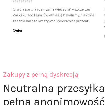
Ten żel intymny to był strzał w 10 – nie tylko
poprawia komfort, ale też daje przyjemne uczucie
ciepła. Nie uczula, bez zapachu. Kupuję już 3 raz i na
pewno nie raz kupie
klaudia_xx
Zakupy z pełną dyskrecją
Neutralna przesyłka
pełna anonimowość