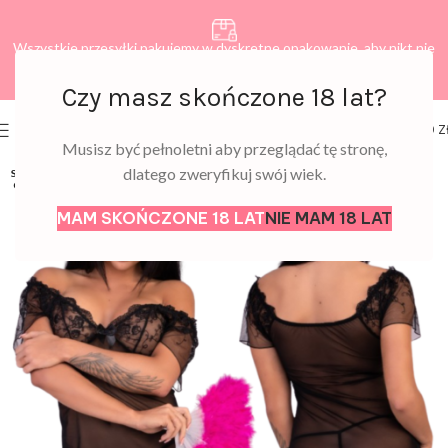
Wszystkie przesyłki pakujemy w dyskretne opakowanie, aby nikt nie
dowiedział się, co zamawiasz.
Czy masz skończone 18 lat?
0
MENU
0,00
Z
Musisz być pełnoletni aby przeglądać tę stronę,
dlatego zweryfikuj swój wiek.
SOLD
OUT
MAM SKOŃCZONE 18 LAT
NIE MAM 18 LAT