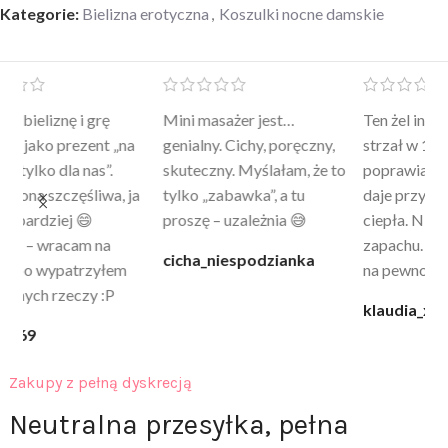
Kategorie:
Bielizna erotyczna
,
Koszulki nocne damskie
Mini masażer jest…
Ten żel intymny to był
Po
a
genialny. Cichy, poręczny,
strzał w 10 – nie tylko
to
skuteczny. Myślałam, że to
poprawia komfort, ale też
wy
a
tylko „zabawka”, a tu
daje przyjemne uczucie
bu
proszę – uzależnia 😅
ciepła. Nie uczula, bez
po
zapachu. Kupuję już 3 raz i
cicha_niespodzianka
@k
na pewno nie raz kupie
klaudia_xx
Zakupy z pełną dyskrecją
Neutralna przesyłka, pełna