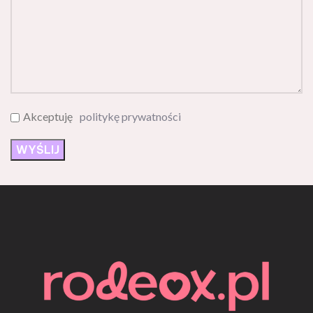
Akceptuję
politykę prywatności